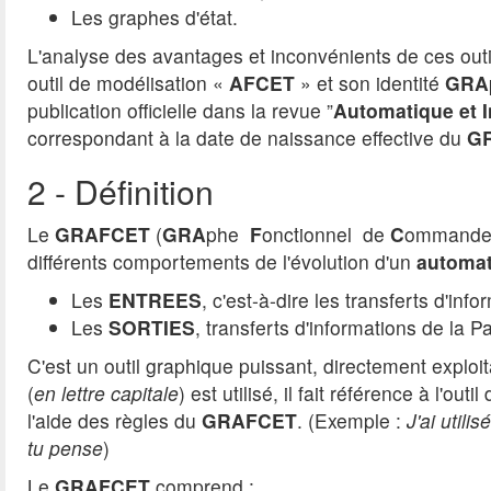
Les graphes d'état.
L'analyse des avantages et inconvénients de ces outi
outil de modélisation «
AFCET
» et son identité
GRA
publication officielle dans la revue ”
Automatique et I
correspondant à la date de naissance effective du
G
2 - Définition
Le
GRAFCET
(
GRA
phe
F
onctionnel de
C
ommande
différents comportements de l'évolution d'un
automa
Les
ENTREES
, c'est-à-dire les transferts d'i
Les
SORTIES
, transferts d'informations de la 
C'est un outil graphique puissant, directement exploi
(
en lettre capitale
) est utilisé, il fait référence à l'outil
l'aide des règles du
GRAFCET
. (Exemple :
J'ai utilis
tu pense
)
Le
GRAFCET
comprend :