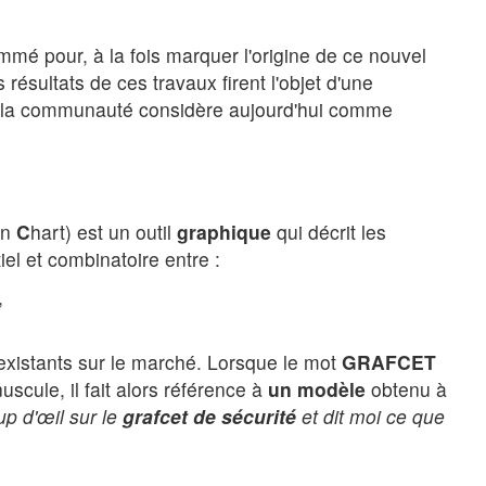
ommé pour, à la fois marquer l'origine de ce nouvel
s résultats de ces travaux firent l'objet d'une
 la communauté considère aujourd'hui comme
on
C
hart) est un outil
graphique
qui décrit les
el et combinatoire entre :
,
xistants sur le marché. Lorsque le mot
GRAFCET
uscule, il fait alors référence à
un modèle
obtenu à
up d'œil sur le
grafcet de sécurité
et dit moi ce que