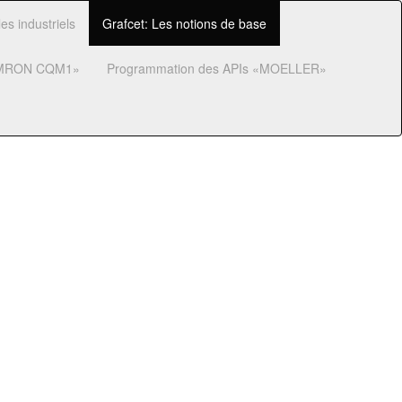
(current)
s industriels
Grafcet: Les notions de base
«OMRON CQM1»
Programmation des APIs «MOELLER»