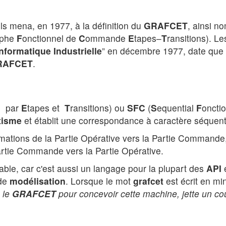
ls mena, en 1977, à la définition du
GRAFCET
, ainsi n
phe
F
onctionnel de
C
ommande
E
tapes–
T
ransitions). Le
nformatique Industrielle
” en décembre 1977, date que
RAFCET
.
 par
E
tapes et
T
ransitions) ou
SFC
(
S
equential
F
oncti
tisme
et établit une correspondance à caractère séquenti
nformations de la Partie Opérative vers la Partie Commande
Partie Commande vers la Partie Opérative.
table, car c'est aussi un langage pour la plupart des
API
e
 de
modélisation
. Lorsque le mot
grafcet
est écrit en min
é le
GRAFCET
pour concevoir cette machine, jette un co