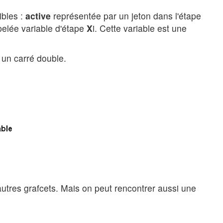
ibles :
active
représentée par un jeton dans l'étape
pelée variable d'étape
X
i. Cette variable est une
 un carré double.
'autres grafcets. Mais on peut rencontrer aussi une