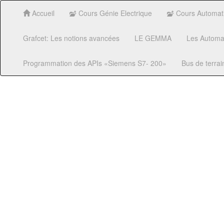
Accueil
Cours Génie Electrique
Cours Automatis
Grafcet: Les notions avancées
LE GEMMA
Les Automat
Programmation des APIs «Siemens S7- 200»
Bus de terrai