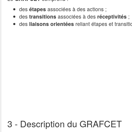
des
étapes
associées à des actions ;
des
transitions
associées à des
réceptivités
;
des
liaisons orientées
reliant étapes et transiti
3 - Description du GRAFCET