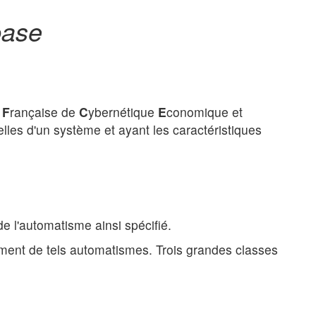
base
n
F
rançaise de
C
ybernétique
E
conomique et
elles d'un système et ayant les caractéristiques
de l'automatisme ainsi spécifié.
tement de tels automatismes. Trois grandes classes