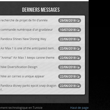
Derniers messages
recherche de projet de fin d'année
29/08/2018
commande numérique d'un gradateur
10/07/2018
Pandora Shines New Shining Way
22/06/2018
Air Max 1 is one of the anticipated item..
22/06/2018
"Animal" Air Max 1 keeps canine theme
22/06/2018
Nike Diversification Design
22/06/2018
Nike air carries a unique appear
22/06/2018
Pandora disney parks epcot snap dragon
22/06/2018
f..
ement technologique en Tunisie
Haut de page