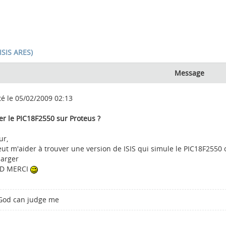
ISIS ARES)
Message
té le 05/02/2009 02:13
er le PIC18F2550 sur Proteus ?
ur,
eut m'aider à trouver une version de ISIS qui simule le PIC18F2550 
harger
D MERCI
God can judge me