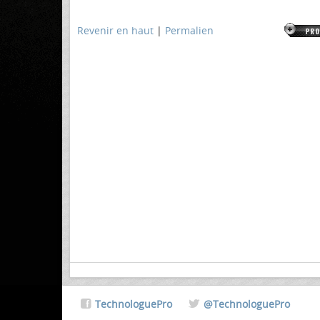
Revenir en haut
|
Permalien
TechnologuePro
@TechnologuePro