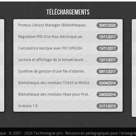
Téléchargements
Proteus Library Manager (Bibliothèques..
30/01/2020
Régulation PID d'un four électrique pa..
15/11/2017
Calculatrice basique avec PIC16F628A
13/11/2017
Lecture et affichage de la température ..
13/11/2017
Système de gestion d'une file d'attente..
09/11/2017
Bibliothèque des modules TX433 et RX433..
02/04/2014
Bibliothèque des modules Xbee pour Prot..
24/03/2014
Arduino 1.8
21/11/2013
tique · © 2007 - 2026 Technologue pro - Ressources pédagogiques pour l'enseign