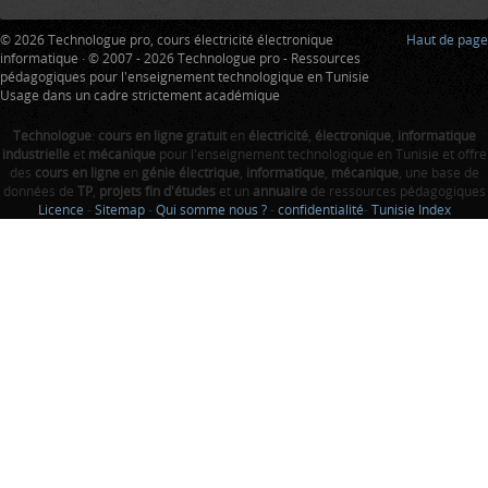
© 2026 Technologue pro, cours électricité électronique
Haut de page
informatique · © 2007 - 2026 Technologue pro - Ressources
pédagogiques pour l'enseignement technologique en Tunisie
Usage dans un cadre strictement académique
Technologue
:
cours en ligne gratuit
en
électricité
,
électronique
,
informatique
industrielle
et
mécanique
pour l'enseignement technologique en Tunisie et offre
des
cours en ligne
en
génie électrique
,
informatique
,
mécanique
, une base de
données de
TP
,
projets fin d'études
et un
annuaire
de ressources pédagogiques
Licence
-
Sitemap
-
Qui somme nous ?
-
confidentialité
-
Tunisie Index