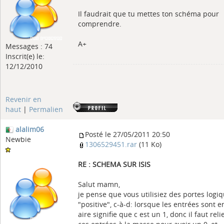
Il faudrait que tu mettes ton schéma pour
comprendre.
A+
Messages : 74
Inscrit(e) le:
12/12/2010
Revenir en
haut
|
Permalien
alalim06
Posté le 27/05/2011 20:50
Newbie
1306529451.rar
(11 Ko)
RE : SCHEMA SUR ISIS
Salut mamn,
je pense que vous utilisiez des portes logi
"positive", c-à-d: lorsque les entrées sont en
aire signifie que c est un 1, donc il faut reli