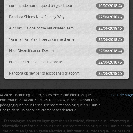
commande numérique d'un gradateur
10/07/2018
Pandora Shines New Shining Way
22/06/2018
Air Max 1 is one of the anticipated item..
22/06/2018
"Animal" Air Max 1 keeps canine theme
22/06/2018
Nike Diversification Design
22/06/2018
Nike air carries a unique appear
22/06/2018
Pandora disney parks epcot snap dragon f..
22/06/2018
© 2026 Technologue pro, cours électricité électronique
Haut de page
informatique · © 2007 - 2026 Technologue pro - Ressources
pédagogiques pour l'enseignement technologique en Tunisie
Usage dans un cadre strictement académique
Technologue
:
cours en ligne gratuit
en
électricité
,
électronique
,
informatique
industrielle
et
mécanique
pour l'enseignement technologique en Tunisie et offre
des
cours en ligne
en
génie électrique
,
informatique
,
mécanique
, une base de