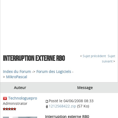
<
Sujet précédent
Sujet
INTERRUPTION EXTERNE RB0
suivant
>
Index du Forum
->
Forum des Logiciels
-
>
MikroPascal
Auteur
Message
Technologuepro
Posté le 04/06/2008 08:33
Administrator
1212568422.zip
(57 Ko)
Interruption externe RB0