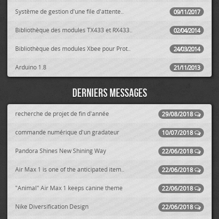
Système de gestion d'une file d'attente..
09/11/2017
Bibliothèque des modules TX433 et RX433..
02/04/2014
Bibliothèque des modules Xbee pour Prot..
24/03/2014
Arduino 1.8
21/11/2013
Derniers messages
recherche de projet de fin d'année
29/08/2018
commande numérique d'un gradateur
10/07/2018
Pandora Shines New Shining Way
22/06/2018
Air Max 1 is one of the anticipated item..
22/06/2018
"Animal" Air Max 1 keeps canine theme
22/06/2018
Nike Diversification Design
22/06/2018