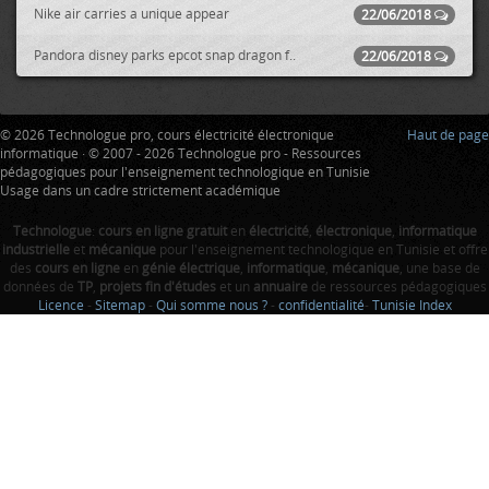
Nike air carries a unique appear
22/06/2018
Pandora disney parks epcot snap dragon f..
22/06/2018
© 2026 Technologue pro, cours électricité électronique
Haut de page
informatique · © 2007 - 2026 Technologue pro - Ressources
pédagogiques pour l'enseignement technologique en Tunisie
Usage dans un cadre strictement académique
Technologue
:
cours en ligne gratuit
en
électricité
,
électronique
,
informatique
industrielle
et
mécanique
pour l'enseignement technologique en Tunisie et offre
des
cours en ligne
en
génie électrique
,
informatique
,
mécanique
, une base de
données de
TP
,
projets fin d'études
et un
annuaire
de ressources pédagogiques
Licence
-
Sitemap
-
Qui somme nous ?
-
confidentialité
-
Tunisie Index