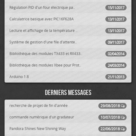
Régulation PID d'un four électrique pa..
15/11/2017
Calculatrice basique avec PIC16F628A
13/11/2017
Lecture et affichage de la température ..
13/11/2017
Système de gestion d'une file d'attente..
09/11/2017
Bibliothèque des modules TX433 et RX433..
02/04/2014
Bibliothèque des modules Xbee pour Prot..
24/03/2014
Arduino 1.8
21/11/2013
Derniers messages
recherche de projet de fin d'année
29/08/2018
commande numérique d'un gradateur
10/07/2018
Pandora Shines New Shining Way
22/06/2018