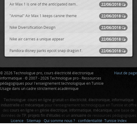
Air Max 1 is one of the anticipated item..
22/06/2018
"Animal" Air Max 1 keeps canine theme
22/06/2018
Nike Diversification Design
22/06/2018
Nike air carries a unique appear
22/06/2018
Pandora disney parks epcot snap dragon f..
22/06/2018
© 2026 Technologue pro, cours électricité électronique
Haut de page
informatique · © 2007 - 2026 Technologue pro - Ressources
pédagogiques pour l'enseignement technologique en Tunisie
Usage dans un cadre strictement académique
Technologue
:
cours en ligne gratuit
en
électricité
,
électronique
,
informatique
industrielle
et
mécanique
pour l'enseignement technologique en Tunisie et offre
des
cours en ligne
en
génie électrique
,
informatique
,
mécanique
, une base de
données de
TP
,
projets fin d'études
et un
annuaire
de ressources pédagogiques
Licence
-
Sitemap
-
Qui somme nous ?
-
confidentialité
-
Tunisie Index