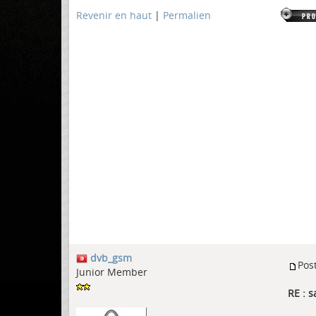
Revenir en haut
|
Permalien
dvb_gsm
Pos
Junior Member
RE : s