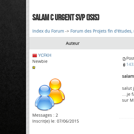
SALAM C URGENT SVP (ISIS)
Index du Forum
->
Forum des Projets fin d'études, 
Auteur
YCFKH
Pos
Newbie
143
salam 
salut
....j
sur M
Messages : 2
Inscrit(e) le: 07/06/2015