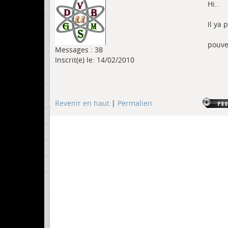
Hi..
Il ya p
pouve
Messages : 38
Inscrit(e) le: 14/02/2010
Revenir en haut
|
Permalien