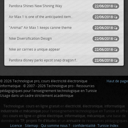
Pandora Shines New Shining Way
22/06/2018
Air Max 1 is one of the anticipated item..
22/06/2018
"Animal" Air Max 1 keeps canine theme
22/06/2018
Nike Diversification Design
22/06/2018
Nike air carries a unique appear
22/06/2018
Pandora disney parks epcot snap dragon f..
22/06/2018
© 2026 Technologue pro, cours électricité électronique
Haut de page
informatique · © 2007 - 2026 Technologue pro - Ressources
pédagogiques pour l'enseignement technologique en Tunisie
Usage dans un cadre strictement académique
Technologue
:
cours en ligne gratuit
en
électricité
,
électronique
,
informatique
industrielle
et
mécanique
pour l'enseignement technologique en Tunisie et offre
des
cours en ligne
en
génie électrique
,
informatique
,
mécanique
, une base de
données de
TP
,
projets fin d'études
et un
annuaire
de ressources pédagogiques
Licence
-
Sitemap
-
Qui somme nous ?
-
confidentialité
-
Tunisie Index