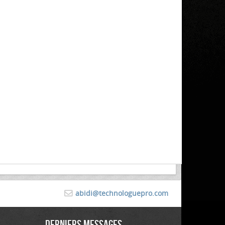
abidi@technologuepro.com
Derniers messages