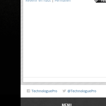
Revenir en haut
|
Permalien
TechnologuePro
@TechnologuePro
Menu