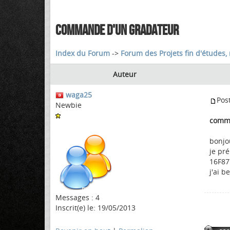
COMMANDE D'UN GRADATEUR
Index du Forum
->
Forum des Projets fin d'études, 
Auteur
waga25
Pos
Newbie
comma
bonjo
je pr
16F87
j'ai b
Messages : 4
Inscrit(e) le: 19/05/2013