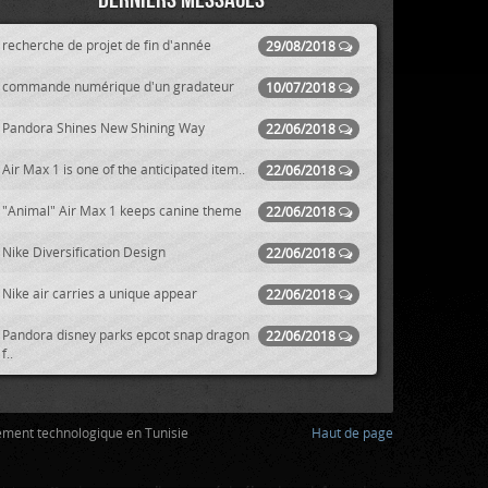
recherche de projet de fin d'année
29/08/2018
commande numérique d'un gradateur
10/07/2018
Pandora Shines New Shining Way
22/06/2018
Air Max 1 is one of the anticipated item..
22/06/2018
"Animal" Air Max 1 keeps canine theme
22/06/2018
Nike Diversification Design
22/06/2018
Nike air carries a unique appear
22/06/2018
Pandora disney parks epcot snap dragon
22/06/2018
f..
ement technologique en Tunisie
Haut de page