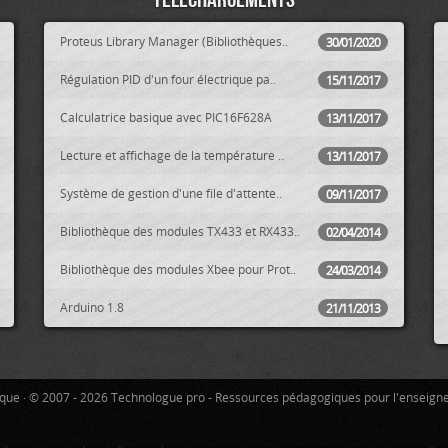
Proteus Library Manager (Bibliothèques..
30/01/2020
Régulation PID d'un four électrique pa..
15/11/2017
Calculatrice basique avec PIC16F628A
13/11/2017
Lecture et affichage de la température ..
13/11/2017
Système de gestion d'une file d'attente..
09/11/2017
Bibliothèque des modules TX433 et RX433..
02/04/2014
Bibliothèque des modules Xbee pour Prot..
24/03/2014
Arduino 1.8
21/11/2013
tique · © 2007 - 2026 Technologue pro - Ressources pédagogiques pour l'enseign