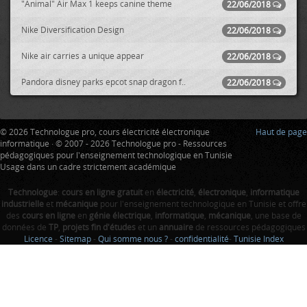
"Animal" Air Max 1 keeps canine theme
22/06/2018
Nike Diversification Design
22/06/2018
Nike air carries a unique appear
22/06/2018
Pandora disney parks epcot snap dragon f..
22/06/2018
© 2026 Technologue pro, cours électricité électronique
Haut de page
informatique · © 2007 - 2026 Technologue pro - Ressources
pédagogiques pour l'enseignement technologique en Tunisie
Usage dans un cadre strictement académique
Technologue
:
cours en ligne gratuit
en
électricité
,
électronique
,
informatique
industrielle
et
mécanique
pour l'enseignement technologique en Tunisie et offre
des
cours en ligne
en
génie électrique
,
informatique
,
mécanique
, une base de
données de
TP
,
projets fin d'études
et un
annuaire
de ressources pédagogiques
Licence
-
Sitemap
-
Qui somme nous ?
-
confidentialité
-
Tunisie Index