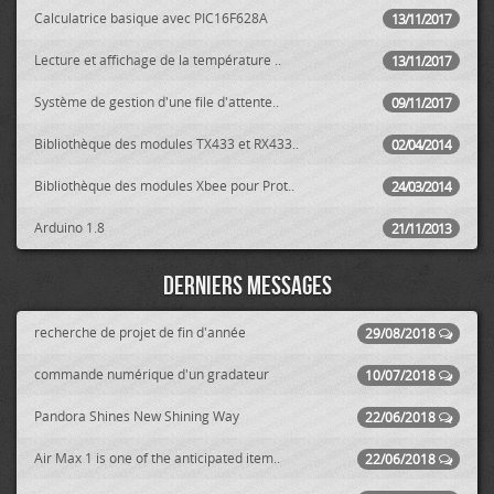
Calculatrice basique avec PIC16F628A
13/11/2017
Lecture et affichage de la température ..
13/11/2017
Système de gestion d'une file d'attente..
09/11/2017
Bibliothèque des modules TX433 et RX433..
02/04/2014
Bibliothèque des modules Xbee pour Prot..
24/03/2014
Arduino 1.8
21/11/2013
Derniers messages
recherche de projet de fin d'année
29/08/2018
commande numérique d'un gradateur
10/07/2018
Pandora Shines New Shining Way
22/06/2018
Air Max 1 is one of the anticipated item..
22/06/2018