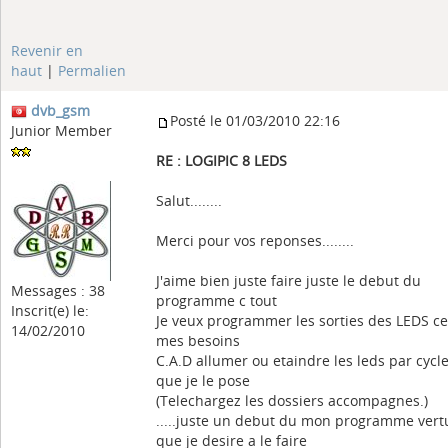
Revenir en
haut
|
Permalien
dvb_gsm
Posté le 01/03/2010 22:16
Junior Member
RE : LOGIPIC 8 LEDS
Salut........
Merci pour vos reponses........
J'aime bien juste faire juste le debut du
Messages : 38
programme c tout
Inscrit(e) le:
Je veux programmer les sorties des LEDS c
14/02/2010
mes besoins
C.A.D allumer ou etaindre les leds par cycl
que je le pose
(Telechargez les dossiers accompagnes.)
.....juste un debut du mon programme vert
que je desire a le faire