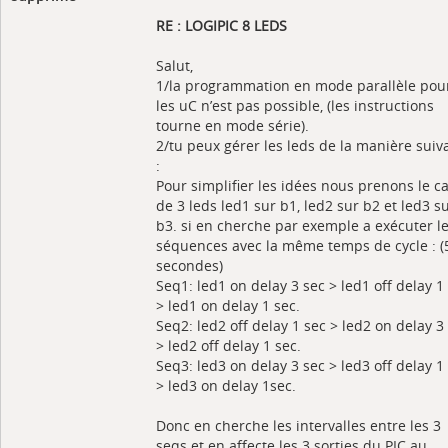
RE : LOGIPIC 8 LEDS
Salut,
1/la programmation en mode parallèle pou
les uC n’est pas possible, (les instructions
tourne en mode série).
2/tu peux gérer les leds de la manière suiv
:
Pour simplifier les idées nous prenons le c
de 3 leds led1 sur b1, led2 sur b2 et led3 s
b3. si en cherche par exemple a exécuter le
séquences avec la même temps de cycle : (
secondes)
Seq1: led1 on delay 3 sec > led1 off delay 1
> led1 on delay 1 sec.
Seq2: led2 off delay 1 sec > led2 on delay 3
> led2 off delay 1 sec.
Seq3: led3 on delay 3 sec > led3 off delay 1
> led3 on delay 1sec.
Donc en cherche les intervalles entre les 3
seqs et en affecte les 3 sorties du PIC au