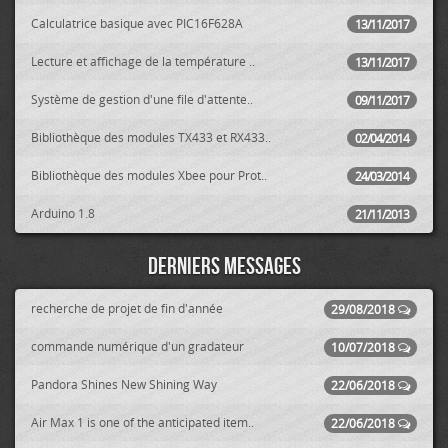
Calculatrice basique avec PIC16F628A
13/11/2017
Lecture et affichage de la température ..
13/11/2017
Système de gestion d'une file d'attente..
09/11/2017
Bibliothèque des modules TX433 et RX433..
02/04/2014
Bibliothèque des modules Xbee pour Prot..
24/03/2014
Arduino 1.8
21/11/2013
Derniers messages
recherche de projet de fin d'année
29/08/2018
commande numérique d'un gradateur
10/07/2018
Pandora Shines New Shining Way
22/06/2018
Air Max 1 is one of the anticipated item..
22/06/2018