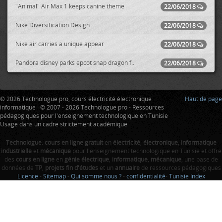
"Animal" Air Max 1 keeps canine theme
22/06/2018
Nike Diversification Design
22/06/2018
Nike air carries a unique appear
22/06/2018
Pandora disney parks epcot snap dragon f..
22/06/2018
© 2026 Technologue pro, cours électricité électronique
Haut de page
informatique · © 2007 - 2026 Technologue pro - Ressources
pédagogiques pour l'enseignement technologique en Tunisie
Usage dans un cadre strictement académique
Technologue
:
cours en ligne gratuit
en
électricité
,
électronique
,
informatique
industrielle
et
mécanique
pour l'enseignement technologique en Tunisie et offre
des
cours en ligne
en
génie électrique
,
informatique
,
mécanique
, une base de
données de
TP
,
projets fin d'études
et un
annuaire
de ressources pédagogiques
Licence
-
Sitemap
-
Qui somme nous ?
-
confidentialité
-
Tunisie Index