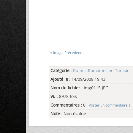
<
Image Précédente
Catégorie :
Ruines Romaines en Tunisie
Ajouté le :
14/09/2008 19:43
Nom du fichier :
Img0115.JPG
Vu :
8978 fois
Commentaires :
0
[
Poster un commentaire
]
Note :
Non évalué