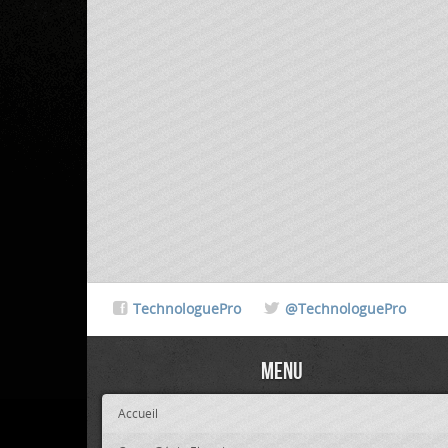
TechnologuePro
@TechnologuePro
Menu
Accueil