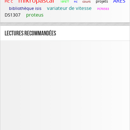
mikropascal
ARES
projets
PIC C
cours
16F877
PIC
variateur de vitesse
bibliothèque isis
PCF8583
proteus
DS1307
Lectures recommandées