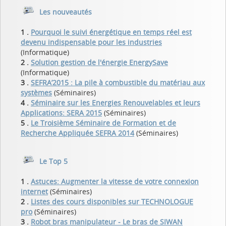
Les nouveautés
1 .
Pourquoi le suivi énergétique en temps réel est
devenu indispensable pour les industries
(Informatique)
2 .
Solution gestion de l'énergie EnergySave
(Informatique)
3 .
SEFRA’2015 : La pile à combustible du matériau aux
systèmes
(Séminaires)
4 .
Séminaire sur les Energies Renouvelables et leurs
Applications: SERA 2015
(Séminaires)
5 .
Le Troisième Séminaire de Formation et de
Recherche Appliquée SEFRA 2014
(Séminaires)
Le Top 5
1 .
Astuces: Augmenter la vitesse de votre connexion
internet
(Séminaires)
2 .
Listes des cours disponibles sur TECHNOLOGUE
pro
(Séminaires)
3 .
Robot bras manipulateur - Le bras de SIWAN