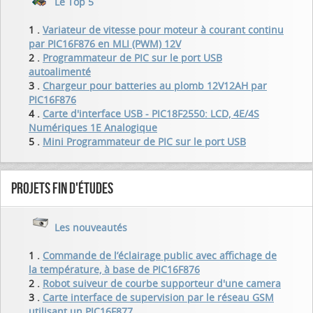
Le Top 5
1 .
Variateur de vitesse pour moteur à courant continu
par PIC16F876 en MLI (PWM) 12V
2 .
Programmateur de PIC sur le port USB
autoalimenté
3 .
Chargeur pour batteries au plomb 12V12AH par
PIC16F876
4 .
Carte d'interface USB - PIC18F2550: LCD, 4E/4S
Numériques 1E Analogique
5 .
Mini Programmateur de PIC sur le port USB
Projets fin d'études
Les nouveautés
1 .
Commande de l’éclairage public avec affichage de
la température, à base de PIC16F876
2 .
Robot suiveur de courbe supporteur d'une camera
3 .
Carte interface de supervision par le réseau GSM
utilisant un PIC16F877