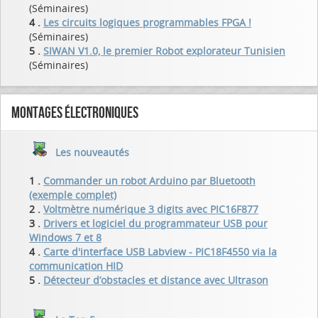
(Séminaires)
4 .
Les circuits logiques programmables FPGA !
(Séminaires)
5 .
SIWAN V1.0, le premier Robot explorateur Tunisien
(Séminaires)
Montages électroniques
Les nouveautés
1 .
Commander un robot Arduino par Bluetooth
(exemple complet)
2 .
Voltmètre numérique 3 digits avec PIC16F877
3 .
Drivers et logiciel du programmateur USB pour
Windows 7 et 8
4 .
Carte d'interface USB Labview - PIC18F4550 via la
communication HID
5 .
Détecteur d’obstacles et distance avec Ultrason