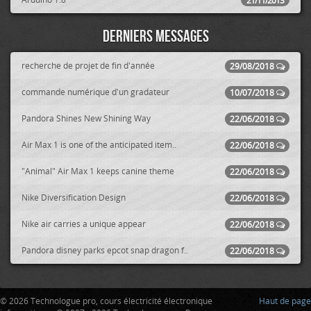
21/11/2013
Derniers messages
recherche de projet de fin d'année
29/08/2018
commande numérique d'un gradateur
10/07/2018
Pandora Shines New Shining Way
22/06/2018
Air Max 1 is one of the anticipated item..
22/06/2018
"Animal" Air Max 1 keeps canine theme
22/06/2018
Nike Diversification Design
22/06/2018
Nike air carries a unique appear
22/06/2018
Pandora disney parks epcot snap dragon f..
22/06/2018
© 2026 Technologue pro, cours électricité électronique
Haut de page