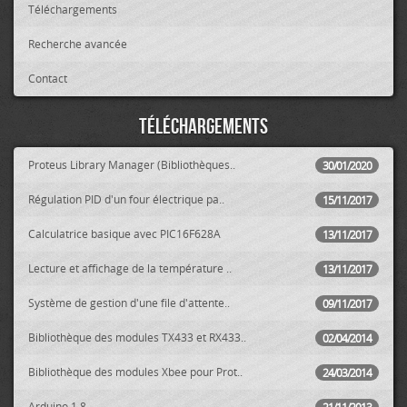
Téléchargements
Recherche avancée
Contact
Téléchargements
Proteus Library Manager (Bibliothèques..
30/01/2020
Régulation PID d'un four électrique pa..
15/11/2017
Calculatrice basique avec PIC16F628A
13/11/2017
Lecture et affichage de la température ..
13/11/2017
Système de gestion d'une file d'attente..
09/11/2017
Bibliothèque des modules TX433 et RX433..
02/04/2014
Bibliothèque des modules Xbee pour Prot..
24/03/2014
Arduino 1.8