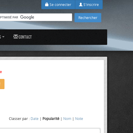
Se connecter
S'inscrire
s
Contact
e
!
Classer par :
Date
|
Popularité
|
Nom
|
Note