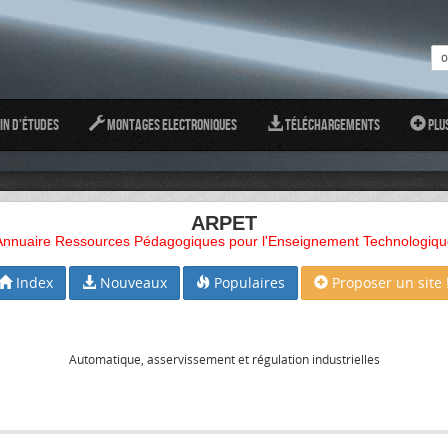
in d'études
Montages Electroniques
Téléchargements
Plu
ARPET
Annuaire Ressources Pédagogiques pour l'Enseignement Technologiqu
Index
Nouveaux
Populaires
Proposer un site 
Automatique, asservissement et régulation industrielles