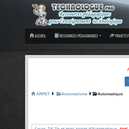
Accueil
Ressources pédagogiques
Projets f
ARPET
Automatisme
Automatique
Cours, Td, Tp et mini-projet d'Automatique
Hot!