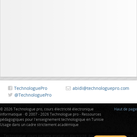
TechnologuePro
abidi@technologuepro.com
@TechnologuePro
© 2026 Technologue pro, cours électricité électronique
Haut de page
informatique · © 2007 - 2026 Technologue pro - Ressources
pédagogiques pour l'enseignement technologique en Tunisie
Usage dans un cadre strictement académique
Technologue
:
cours en ligne gratuit
en
électricité
,
électronique
,
informatique