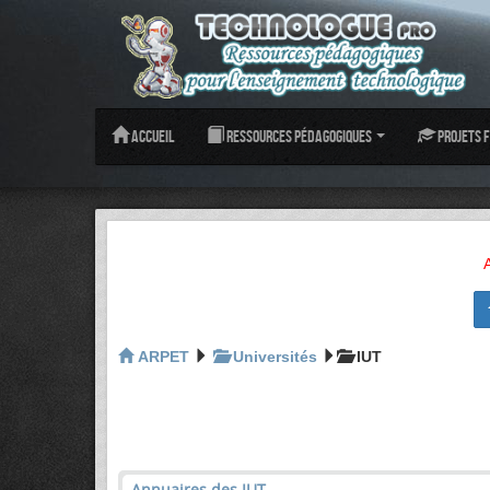
Accueil
Ressources pédagogiques
Projets f
ARPET
Universités
IUT
Annuaires des IUT