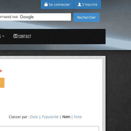
Se connecter
S'inscrire
s
Contact
e
!
Classer par :
Date
|
Popularité
|
Nom
|
Note