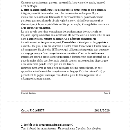
On en trouve maintenant partout : automobile, lave
-
vaisselle, rasoir, brosse à 
dent
électrique...
L’offre en microcontrôle
urs s’est développée d’autant : plus de périphériques
intégrés, capacité de calcul accrue, plus de mémoire embarquée. Il y a 
maintenant
de nombreux fabricants de microcontrôleurs, possédant chacun 
plusieurs gammes
allant du circuit « généraliste », véritab
le couteau suisse 
électronique, à la puce
spécialisée dédiée par exemple, à la régulation de vitesse 
d’un moteur de ventilateur.
La voie royale pour tirer le maximum des performances de ces circuits est 
toujours la
programmation en assembleur. On accède al
ors au moindre bit enfoui 
dans
n’importe quel registre du circuit. Cela nécessite néanmoins un 
temps conséquent, l’assembleur n’étant pas un langage très « 
investissement en
naturel ». De plus,
d’un constructeur à l’autre, voire d’un circuit à l’autre dans
la 
même gamme, il existe
des différences qui obligent à réapprendre tout ou partie 
du langage lorsque l’on
change de microcontrôleur. C’est un investissement 
intéressant pour un
professionnel qui cherche à produire un code optimisé sur la 
puce la moins ch
ère
possible, mais pénible pour un amateur qui ne dispose que 
de relativement peu de
temps pris sur ses loisirs.
Heureusement, avec la montée en puissance des microcontrôleurs, on voit
apparaître actuellement des compilateurs en langage C (voire même C++) 
qui
permettent de gagner un temps considérable pour le développement et le 
débogage
des programmes.
Hmaied Sarhene
Page 
1
Cours PIC16F877                             
201
9
/20
20
2. Intérêt
de la programmation en langage C
Tout d’abord, les inconvénients : Un compilateur C produit du code plus 