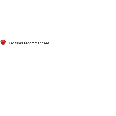
Hmaied Sarhene
Page 
3
Cours PIC16F877                             
201
9
/20
20
Lectures recommandées:
4. Structure
du PIC 16F877