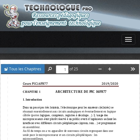
Tous les Chapitres
of 25
Find
Zoom
Zoom
Too
Out
In
Cours PIC16F877                             
201
9
/20
20
ARCHITECTURE DE PIC 16F877
CHAPITRE 1                    
1. Introduction
Dans un passé pas très lointain, l’électronique pour les amateurs (éclairés) se
résumait essentiellement aux circuits analogiques et éventuellement en logique
câblée (portes 
logiques, compteurs, registres à décalage...). L’usage des
microprocesseurs était plutôt réservé à un public averti d’ingénieurs sachant les
interfacer avec différents circuits périphériques (eprom, ram...) et programmer 
en
assembleur.
Au fil du temps on a vu 
apparaître de nouveaux circuits regroupant dans une 
seule
puce le microprocesseur et s
es circuits périphériques : les 
microcontrôleurs.