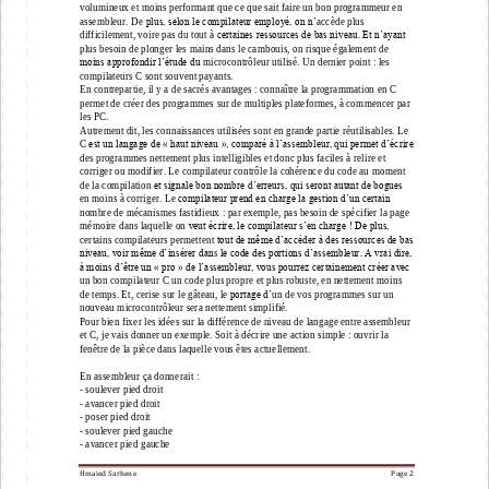
volumineux
et moins performant que c
e que sait faire un bon programmeur en 
assembleur. De
plus, selon le compilateur employé, on n’
accède plus 
difficilement, voire pas du tout à
certaines ressources de bas niveau. Et n’ayant 
plus besoin de plonger les mains
dans le cambouis, on risque égalem
ent de 
moins approfondir l’étude du
microcontrôleur utilisé. Un dernier point : les 
compilateurs C sont souvent payants.
En contrepartie, il y a de sacrés avantages : connaître la programmation en C 
permet
de créer des programmes sur de multiples plateform
es, à commencer par 
les PC.
Autrement dit, les connaissances utilisées sont en grande partie réutilisables. Le 
C
est un langage de « haut niveau », comparé à l’assembleur, qui permet d’écrire 
des
programmes nettement plus intelligibles et donc plus faciles
à relire et 
corriger ou
modifier. Le compilateur contrôle la cohérence du code au moment 
de la compilation
et signale bon nombre d’erreurs, qui seront autant de bogues 
en moins à corriger. Le
compilateur prend en charge la gestion d’un certain 
nombre de 
mécanismes
fastidieux : par exemple, pas besoin de spécifier la page 
mémoire dans laquelle on
veut écrire, le compilateur s’en charge ! De plus, 
certains compilateurs permettent
tout de même d’accéder à des ressources de bas 
niveau, voir même d’insérer dan
s
le code des portions d’assembleur. A vrai dire, 
à moins d’être un « pro » de
l’assembleur, vous pourrez certainement créer avec 
un bon compilateur C un code
plus propre et plus robuste, en nettement moins 
de temps. Et, cerise sur le gâteau, le
portage d’
un de vos programmes sur un 
nouveau microcontrôleur sera nettement
simplifié.
Pour bien fixer les idées sur la différence de niveau de langage entre assembleur 
et
C, je vais donner un exemple. Soit à décrire une action simple : ouvrir la 
fenêtre de la
pièc
e dans laquelle vous êtes actuellement.
En assembleur ça donnerait :
-
soulever pied droit
-
avancer pied droit
-
poser pied droit
-
soulever pied gauche
-
avancer pied gauche
Hmaied Sarhene
Page 
2