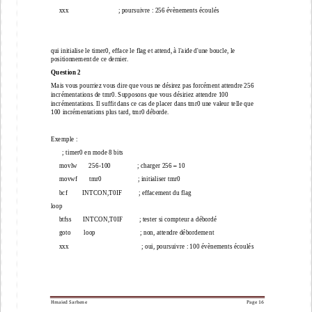
xxx                              ; poursuivre : 256 évènements
écoulés
qui initialise le timer0, efface le flag et attend, à l'aide d'une boucle, le 
positionnement de ce dernier.
Question 2
Mais vous pourriez vous dire que vous ne désirez pas forcément attendre 256 
incrémentations de tmr0. Supposons que vous désiri
ez attendre 100 
incrémentations. Il suffit dans ce cas de placer dans tmr0 une valeur telle que 
100 incrémentations plus tard, tmr0 déborde.
Exemple : 
; timer0 en mode 8 bits
movlw       256
-
100            
; charger 256 
–
10
movwf   
tmr0                
; initialiser tmr0 
bcf         INTCON,T0IF          ; effacement du flag 
loop 
btfss       INTCON,T0IF          ; tester si compteur a débordé 
goto        loop                
; non, attendre débord
ement 
xxx                         
; oui, poursuivre : 100 évènements écoulés
Hmaied Sarhene
Page 
16