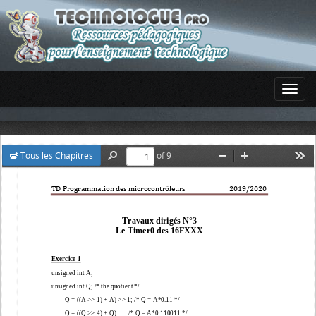
Tous les Chapitres
of 9
Find
Zoom
Zoom
Too
Out
In
TD Programmation des microcontrôleurs                          201
9
/20
20
Travaux
dirigés N°
3
Le T
imer0 des 16FXXX 
Exercice 1
unsigned int A;
unsigned int Q; /* the quotient */
Q = ((A >> 1) + A) >> 1; /* Q = A*0.11 */
Q = ((Q >> 4) + Q)     ; /* Q = A*0.110011 */