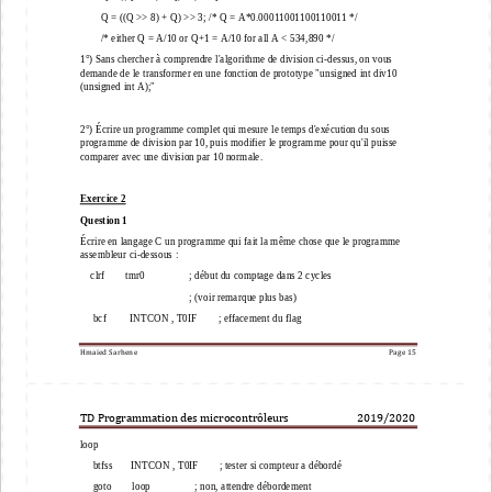
Q = ((Q >> 8) + Q) >>
3; /* Q = A*0.00011001100110011 */
/* either Q = A/10 or Q+1 = A/10 for all A < 534,890 */
1°) Sans chercher à comprendre l'algorithme de division ci
-
dessus, on vous 
demande de le transformer en une fonction de prototype "unsigned int div10
(unsig
ned int A);"
2°) Écrire un programme complet qui mesure le temps d'exécution du sous 
programme de division par 10, puis modifier le programme pour qu'il puisse 
comparer avec une division par 10 normale.
Exercice 2
Question 1
Écrire en langage C un programme qui fait la même chose que le programme 
assembleur ci
-
dessous :   
clrf        tmr0                 ; début du comptage dans 2 cycles 
; (voir remarque plus bas) 
bcf      
INTCON , T0IF        ; effacement du flag 
Hmaied Sarhene
Page 
15
TD Programmation des microcontrôleurs                          201
9
/20
20
loop 
btfss       INTCON , T0IF        ; tester si compteur a débordé 
goto        loop                 ; non, attendre débordement 