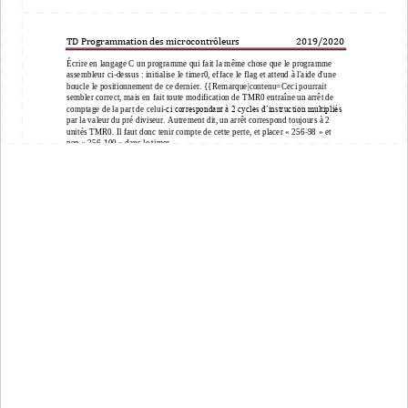
TD Programmation des microcontrôleurs                          201
9
/20
20
Écrire en langage C un programme qui fait la même chose que le programme 
assembleur ci
-
dessus : initialise le timer0, efface le flag et attend à l'aide 
d'une 
boucle le positionnement de ce dernier. {{Remarque|contenu=Ceci pourrait 
sembler correct, mais en fait toute modification de TMR0 entraîne un arrêt de 
ci correspondant à 2 cycles d’instruction multipliés 
comptage de la part de celui
-
par la valeur du 
pré diviseur. Autrement dit, un arrêt correspond toujours à 2 
unités TMR0. Il faut donc tenir compte de cette perte, et placer « 256
-
98 » et 
non « 256
-
100 » dans le timer.
Question 3
Générer un signal de fréquence 1 KHz (avec un quartz de 4 MHz). Pour cela
:
C
alculer la valeur 
du
pré division
?
C
alculer la valeur de décomptage
?
Écrire le programme
?
Question 4
Même chose mais il faut que la période diminue progressivement