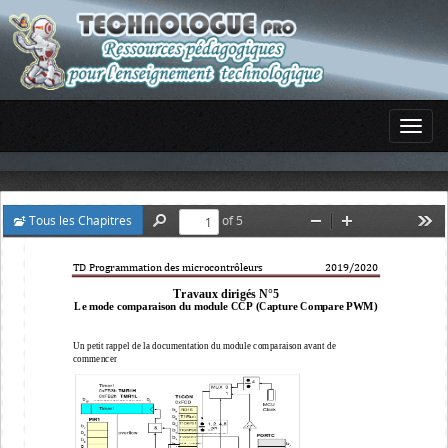
Tous les Chapitres
of 5
Find
Zoom
Zoom
Too
Out
In
TD Programmation des microcontrôleurs                          201
9
/20
20
Travaux dirigés N°
5
Le mode comparaison du module CCP (Capture Compare PWM)
Un petit rappel de la documentation du module comparaison avant de 
commencer