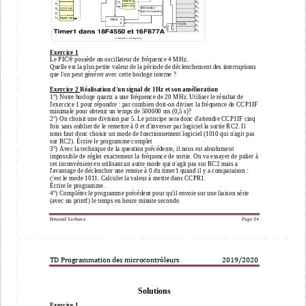
Exercice 1
Le PIC® possède un oscillateur de fréquence 4 MHz. 
Quelle est la plus petite 
valeur de la période de déclenchement
des interruptions 
que l'on peut générer avec cette horloge interne ?
Exercice 2 
Réalisation d'un signal de 1Hz et son amélioration
1°) Notre horloge quartz a une fréquence de 20 MHz. Utiliser le résultat de 
l'exercice
1 pour répondre : par combien
doit
-
on diviser la fréquence de CCP1IF 
minimale pour obtenir un temps de 500000 ms (0,5 s)?
2°) On choisit une division par 5. Le principe sera donc d'attendre CCP1IF cinq 
fois sans oublier de le remettre à 0 et
d'inverser pa
r logiciel la sortie RC2. Il 
nous faut donc choisir un mode de fonctionnement logiciel (1010 qui n'agit
pas 
sur RC2). Écrire le programme complet
3°) Avec la technique de la question précédente, il nous est absolument 
impossible de régler exactement la fré
quence
de sortie. On va essayer de palier à 
cet inconvénient en utilisant un autre mode qui n'agit pas sur RC2 mais a
l'avantage de déclencher une remise à 0 du timer1 quand il y a comparaison : 
c'est le mode 1011. Calculer la valeur à
mettre dans CCPR1.
É
crire le programme.
4°) Compléter le programme précédent pour qu'il envoie sur une liaison série 
(avec un printf) le temps en heure
minute seconde.
Hmaied Sarhene
Page 
34
TD Programmation des microcontrôleurs                          201
9
/20
20
Solution
s
Exercice 1