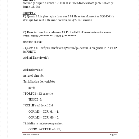
division par 4 puis 8 donne 125 kHz et le timer divise encore par 65536 ce qui 
donne 
1,91 Hz
Exercice 2
1°) Quartz 5 fois plus rapide donc nos 1,81 Hz se transforment en 9,53674 Hz 
alors que l'on veut 2 Hz donc division par 4,77 soit environ 5.
2°) Dans la correction ci
-
dessous CCPR1 = 0xFFFF mais toute autre valeur 
ferait l'affaire.//***
***** Hitech C ********
#include <htc.h>
// Quartz a {{Unité|20|{{abréviation|MHz|méga
-
hertz}}}} on genere 2Hz sur b2 
du PORTC
void initTimer1(void);
void main(void) {
unsigned char nb;
//Initialisation des variables
nb=0;
// PORTC bit b2 en 
sortie
TRISC2=0;
// CCP1IF seul donc 1010
CCP1M3 = CCP1M1 = 1;
CCP1M2 = CCP1M0 = 0;
// initialise le registre comparaison
CCPR1H=CCPR1L=0xFF;
Hmaied Sarhene
Page 
35