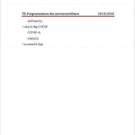
TD Programmation des microcontrôleurs                          201
9
/20
20
initTimer1();
// clear le flag CCP1IF
CCP1IF=0;
while(1){
// on attend le flag
while(CCP1IF==0);
nb++;
// vu la frequence faible on a le temps
if (nb==5){
nb=0;
// ou exclusif pour inverser le bit
RC2 =
RC2 ^ 1;
}
// clear le flag CCP1IF
CCP1IF=0;                
}       
}
void initTimer1(void){
// division par 8
T1CKPS0 = 1;