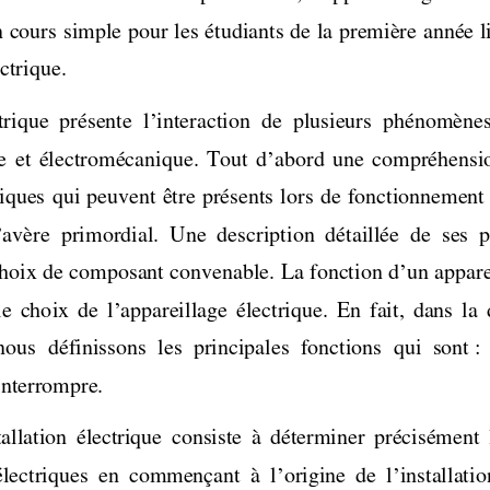
 cours simple pour les étudiants de la première année l
ctrique.  
’
trique  présente  l
interaction  de  plusieurs  phénomènes 
’
e  et  électromécanique.  Tout  d
abord  une  compréhensi
riques qui peuvent être présents lors de fonctionnemen
’
avère  primordial.  Une  description  détaillée  de  ses  
’
choix de composant convenable. La fonction d
un appare
’
e  choix  de  l
appareillage  électrique.  En  fait,  dans  la
nous  définissons  les  principales  fonctions  qui  sont :
interrompre.  
tallation  électrique  consiste  à  déterminer  précisément  l
’
’
 électriques  en  commençant  à  l
origine  de  l
installatio