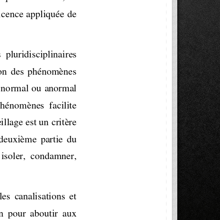
icence appliquée de 
 pluridisciplinaires 
on  des  phénomènes 
t normal ou anormal  
phénomènes  facilite 
illage est un critère 
  deuxième  partie  du 
  isoler,  condamner, 
es  canalisations  et 
n  pour  aboutir  aux 