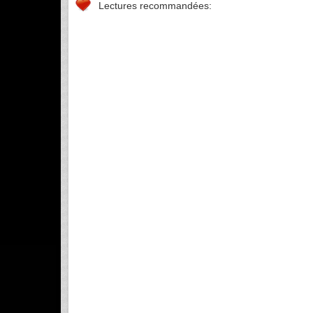
Lectures recommandées:
Cours
Partie1 
: 
Chapitre 1 :
INSTALLATION
APPAREILLAGES.......
Chapitre 2 :
LES APPAREIL
ELECTRIQUE..........
Trava
Partie 2 
: 
TRAVAUX  DIRIG