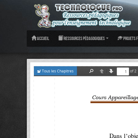
Accueil
Ressources pédagogiques
Projets f
Tous les Chapitres
of 2
Find
Previous
Next
Cours Appareillage Ele
’
Dans l
obje