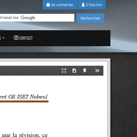
Se connecter
S'inscrire
s
Contact
Current
Presentation
Download
Tools
View
Mode
tement GE ISET
 Nabeul
 que la révision, ce 