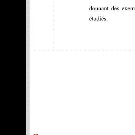
donnant  des  exem
étudiés. 
Mabrouki Hichem 
Cours Appareillage Ele