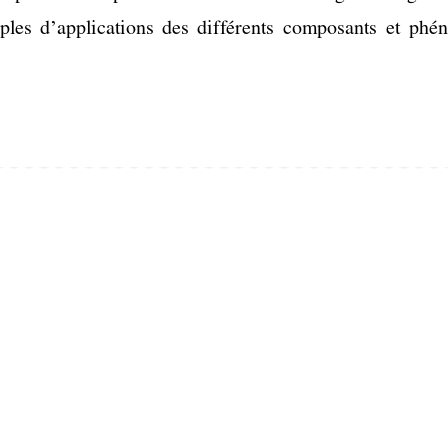
’
ples  d
applications  des  différents  composants  et  phé
ctrique                                                        Dépar
Sommaire 