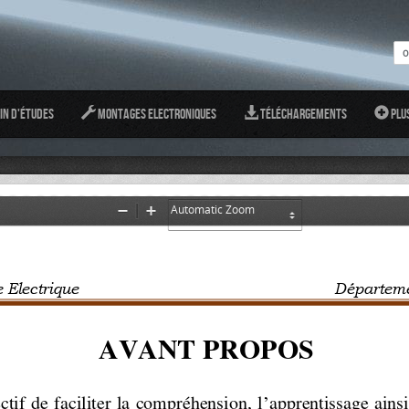
in d'études
Montages Electroniques
Téléchargements
Plu
Zoom
Zoom
Out
In
ctrique                                                        Dépar
AVANT PROPOS  
’
ctif de faciliter la compréhension, l
apprentissage ainsi