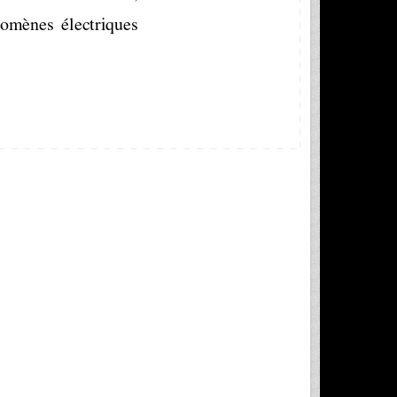
nomènes  électriques 
 AU 2018/2019
tement GE ISET
 Nabeul