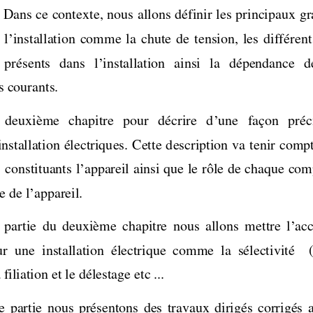
 Dans ce contexte, nous allons définir les principaux gr
’
 l
installation  comme  la  chute  de  tension,  les  différent
’
  présents   dans   l
installation   ainsi   la   dépendance   
s courants.  
’
  deuxième   chapitre   pour   décrire   d
une   façon   préc
’
installation électriques. Cette description va tenir compt
’
 constituants l
appareil ainsi que le rôle de chaque com
’
e de l
appareil.    
’
partie  du  deuxième  chapitre  nous  allons  mettre  l
acc
  une  installation  électrique  comme  la  sélectivité   
iliation et le délestage etc ...  
  partie  nous  présentons  des  travaux  dirigés  corrigés  a