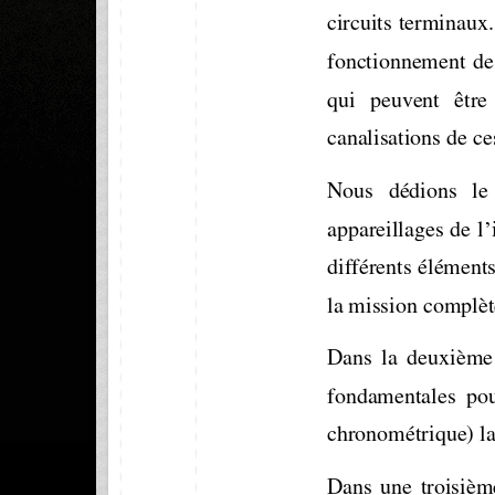
circuits terminaux.
fonctionnement  de 
qui   peuvent   être 
canalisations de ce
Nous   dédions   le 
appareillages de l
différents éléments
la mission complèt
Dans  la  deuxième  
fondamentales  pour
chronométrique) la f
Dans  une  troisième