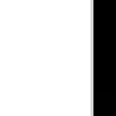
....................5
................
...26 
E  INSTALLATION 