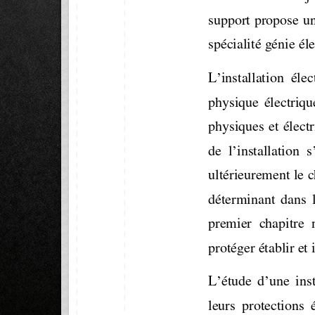
support propose un
spécialité génie éle
’
L
installation  élec
physique  électriqu
physiques et élect
’
de  l
installation  s
ultérieurement le 
déterminant  dans  l
premier  chapitre  
protéger établir et 
’
’
L
étude  d
une  ins
leurs  protections 