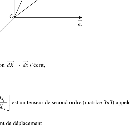
O
uur
e
2
1
uuur   uur
→
dX
dx
n 
s’écrit, 

∂
x
i

 est un tenseur de second ordre (matrice 3×3) appel

X
J
nt de déplacement 