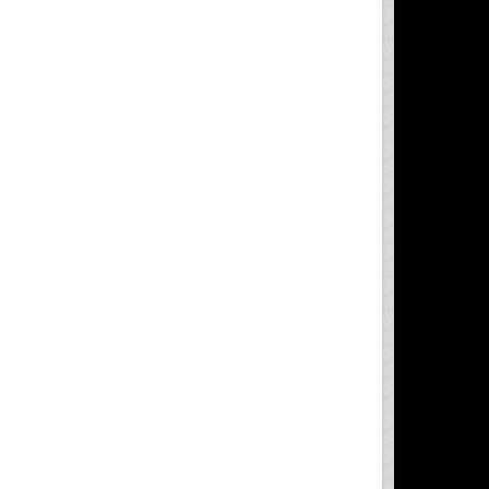
t de déplacement
.  
er  la  variation  du 
 