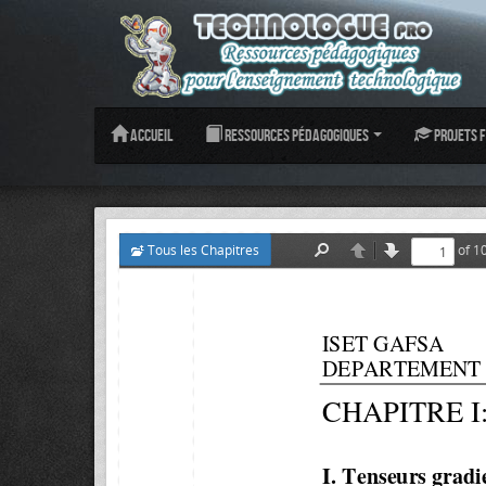
Accueil
Ressources pédagogiques
Projets f
Tous les Chapitres
of 1
Find
Previous
Next
ISET GAFSA            
DEPARTEMENT GENI
CHAPITRE I
I.
Tenseurs gradi