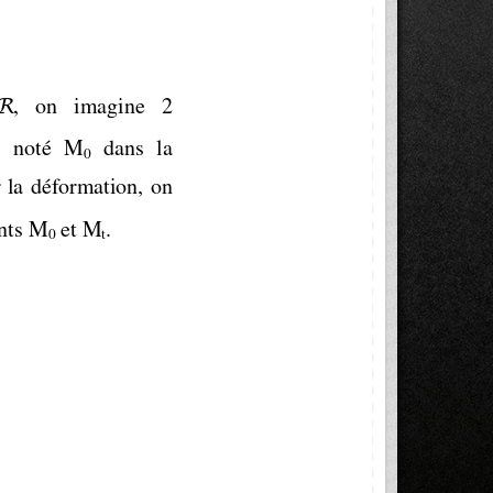
R
,   on   imagine   2 
 noté  M
  dans  la 
0
 la  déformation,  on 
ints M
 et M
. 
0
t