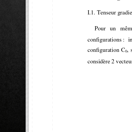
I.1.
Tenseur gradie
Pour   un   même
configurations :  ini
configuration  C
,  
0
considère 2 vecteur