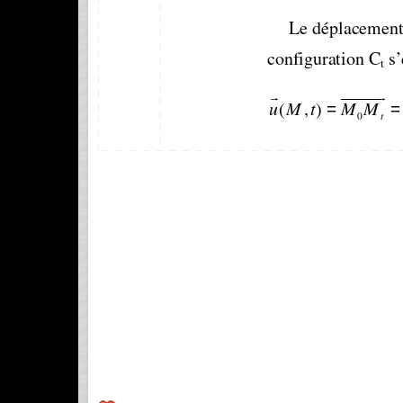
Le déplacement 
configuration C
 s’
t
r
uuuuuur  
=
=  
(
,  )
u  M  t
M  M
0
t
1 
ISET GAFSA            
DEPARTEMENT GENI
D’où, 