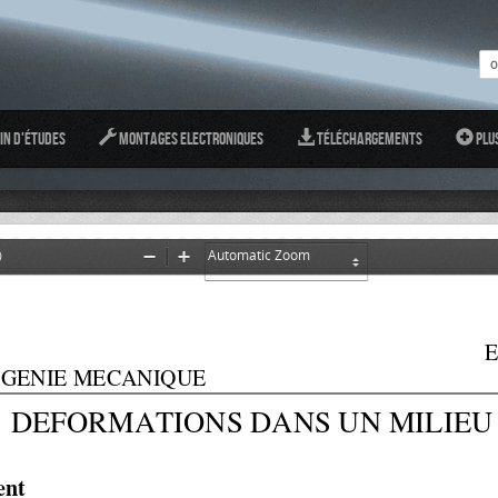
in d'études
Montages Electroniques
Téléchargements
Plu
0
Zoom
Zoom
Out
In
            
E
E MECANIQUE                        
:
DEFORMATIONS DANS UN MILIEU
ent 