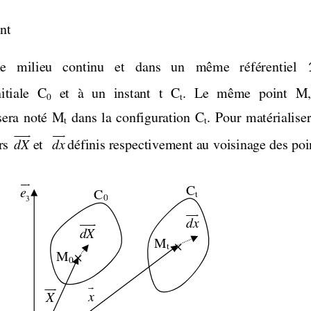
nt  
   milieu   continu   et   dans   un   même   référen
tiel 
tiale  C
  et  à  un  instant  t  C
.  Le  même  point  M, 
0
t
sera  noté  M
  dans  la  configuration  C
. Pour  matérialiser 
t
t
uuur
uur
dX
dx
s 
et  
définis respectivement au voisinage des po
ur
C
e
C
t
0
3
uur
uuur
dx
dX
M
×
t 
M
×
0 
r
uur
x
X