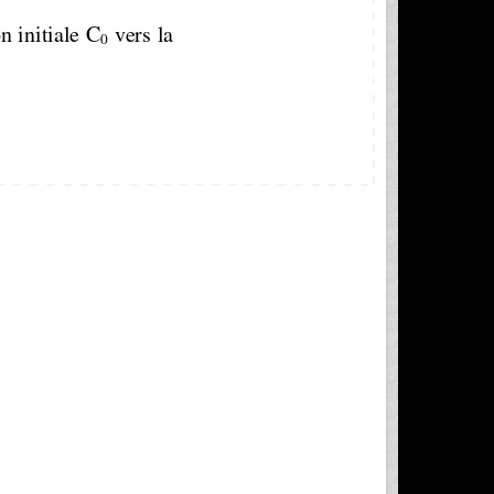
 initiale C
 vers la 
0
 NCIRI RACHED
LASTICITE-MMC 
  COURS 