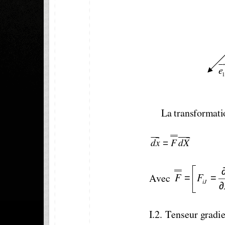
ur
e
La transformatio
uur    uuur
=
dx
F dX

=
=

F
F
Avec 
∂
iJ

I.2.
Tenseur gradie