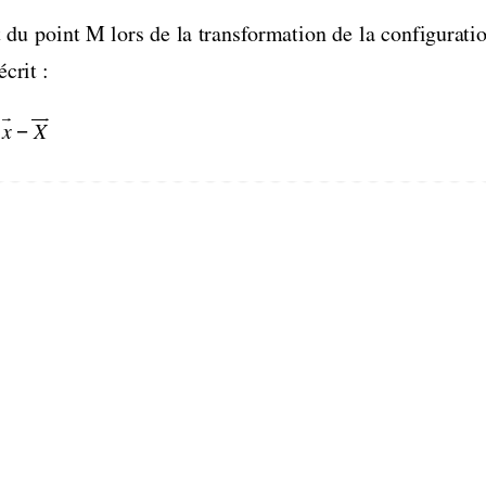
du point M lors de la transformation
 de la configuration
écrit : 
r  uur
  −
x    X
            
E
E MECANIQUE                        