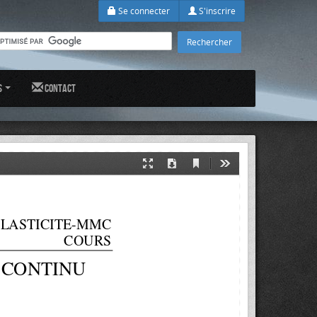
Se connecter
S'inscrire
s
Contact
Current
Presentation
Download
Tools
View
Mode
LASTICITE-MMC 
  COURS 
 CONTINU 