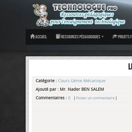
Accueil
Ressources pédagogiques
Projets f
L
Catégorie :
Cours Génie Mécanique
Ajouté par :
Mr. Nader BEN SALEM
Commentaires :
0
[
Poster un commentaire
]