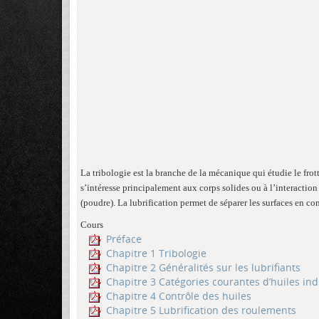
La tribologie est la branche de la mécanique qui étudie le frott
s’intéresse principalement aux corps solides ou à l’interaction 
(poudre). La lubrification permet de séparer les surfaces en cont
Cours
Préface
Chapitre 1 Tribologie
Chapitre 2 Généralités sur les lubrifiants
Chapitre 3 Catégories courantes d’huiles ind
Chapitre 4 Contrôle des huiles
Chapitre 5 Lubrification des roulements