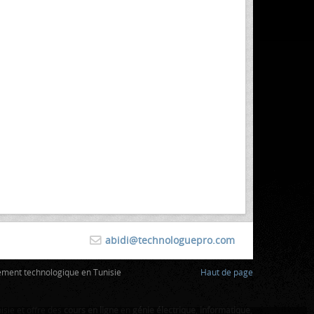
abidi@technologuepro.com
ement technologique en Tunisie
Haut de page
sie et offre des
cours en ligne
en
génie électrique
,
informatique
,