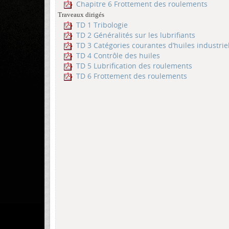
Chapitre 6 Frottement des roulements
Traveaux dirigés
TD 1 Tribologie
TD 2 Généralités sur les lubrifiants
TD 3 Catégories courantes d’huiles industrie
TD 4 Contrôle des huiles
TD 5 Lubrification des roulements
TD 6 Frottement des roulements