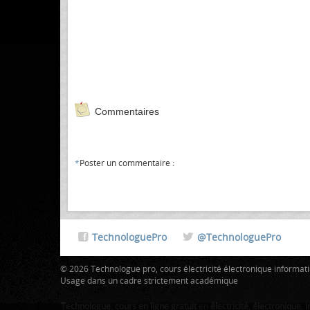
Commentaires
*
Poster un commentaire :
TechnologuePro
@TechnologuePro
© 2026 Technologue pro, cours électricité électronique informa
Usage dans un cadre strictement académique
Technologue
:
cours en ligne gratuit
en
électricité
,
électronique
,
i