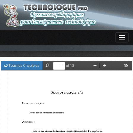
Tous les Chapitres
of 13
Find
Zoom
Zoom
Too
Out
In
P
°
2
LAN DE LA LEÇON N
T
: 
ITRE DE LA LEÇON 
Géométrie des systèmes de référence  
O
: 
BJECTIFS 
A la fin des séances du deuxième chapitre l'étudiant doit être capable de : 