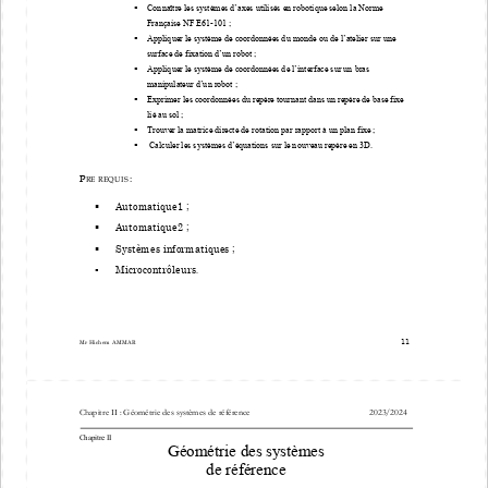

Connaître les systèmes d’axes utilisés en robotique selon la Norme 
Française NF E61-101 ;   

Appliquer le système de coordonnées du monde ou de l’atelier sur une 
surface de fixation d’un robot ; 

Appliquer le système de coordonnées de l’interface sur un bras 
manipulateur d’un robot ; 

Exprimer les coordonnées du repère tournant dans un repère de base fixe 
lié au sol ; 

Trouver la matrice directe de rotation par rapport à un plan fixe ; 

 Calculer les systèmes d’équations sur le nouveau repère en 3D. 
P
:
RE REQUIS 
Automatique1 ; 

Automatique2 ; 

Systèmes informatiques ; 

Microcontrôleurs

. 
                                                                        11 
Mr Hichem AMMAR                                                                        
Chapitre II : Géométrie des systèmes de référence                                                      2023/2024 
Chapitre II   
Géométrie des systèmes 
de référence 