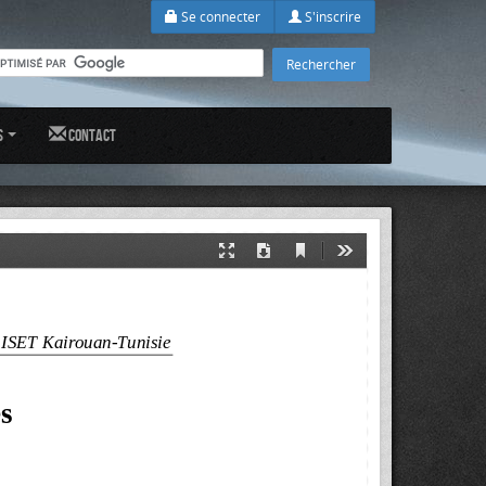
Se connecter
S'inscrire
s
Contact
Current
Presentation
Download
Tools
View
Mode
ISET Kairouan-Tunisie         
s 