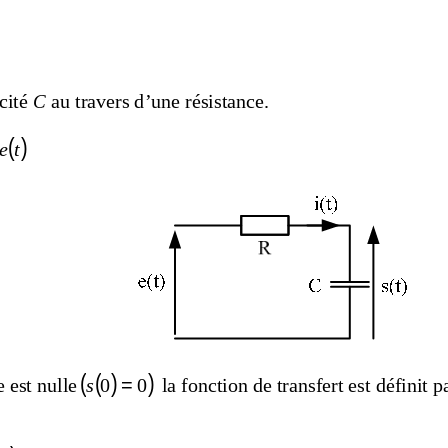
ité 
au travers d’une résistance. 
C 
( )
te
(
(
)
)
 est nulle
 la fonction de transfert est définit pa
s
0
=
0