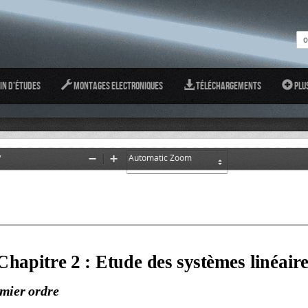
in d'études
Montages Electroniques
Téléchargements
Plu
7
Zoom
Zoom
Out
In
Chapitre 2 : Etude des systèmes linéaire
mier ordre  