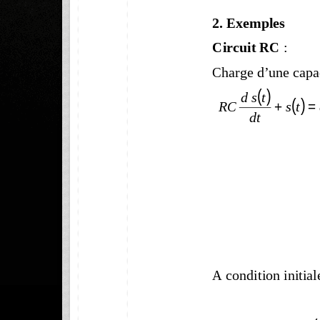
2. Exemples  
 : 
Circuit RC
Charge d’une capac
(
)
tsd
( )
+
=
RC
ts
dt
A condition initiale