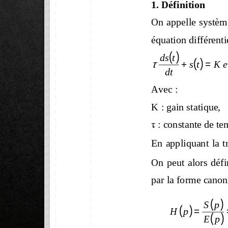
1. Définition  
On appelle système
équation différentie
(
)
ds
t
( )
τ
+
ts
=
te
dt
Avec : 
K : gain statique, 
 : constante de te
τ
En appliquant la t
On peut alors défin
par la forme canon
(
)
S
p
(   )
H
p
=
(   )
E
p