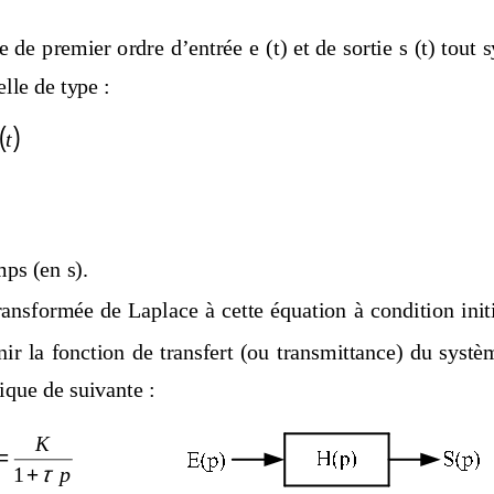
 de premier ordre d’entrée e (t) 
et de sortie s (t) tout 
lle de type : 
( )
K
mps (en s). 
ransformée de  Laplace  à cette équ
ation à condition initi
ir la fonction de transfert (ou 
transmittance) du systèm
ique de suivante : 
K
=
τ
1
+
p