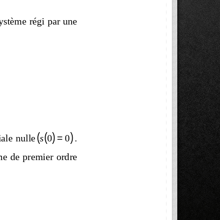
système régi par une 
(
(
)
)
s
0
=
0
ale nulle
.  
e de premier ordre 