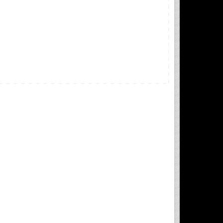
Page
 | 4 
ISET Kairouan-Tunisie         