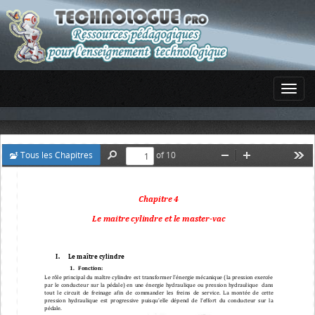
Tous les Chapitres
of 10
Find
Zoom
Zoom
Too
Out
In
Chapitre 
4
Le maitre cylindre et le master
-
vac
I
.
Le maître cylindre 
1
.
Fonction
:
Le rôle principal du maître cylindre est transformer l'énergie mécanique (la pression exercée 
par  le  conducteur  sur  la  pédale)  en  une  énergie  hydraulique
ou  pression  hydraulique   
dans 
tout  le  circuit 
de  freinage  afin  de
commander 
les  freins  de  service
. 
La  montée  de  cette
pression
hydraulique
est  progressive 
puisqu'
elle dépend de l’effort du conducteur sur la 
pédale.