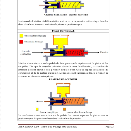
Les trous de dilatation et d’alimentation sont ouverts. La pression est identique dans les 
deux chambres, le ressort maintien
t
le piston en position repos.
PHASE 
DE 
FREINAGE
L’action du conducteur sur la pédale 
de frein provoque le 
déplacement 
du 
piston 
et des 
coupelles
.  Dè
s  que  la  coupelle  primaire 
obture 
le  trou  de 
dilatation
,  la  chambre  de 
pression  devient 
étanche 
et  la  pression  peut  se  créer.  Celle
-
ci  dépend  de 
la  force 
du 
conducteur  et  de 
la  surface 
du  pisto
n.  Le  liquide  étant 
incompressible
,
la  pression  se 
retrouve au niveau des 
récepteurs
.
PHASE DE RELACHEMENT
Le  conducteur  cesse  son  action  sur  la  pédale.  Le  ressort  repousse  le  piston  vers  sa 
position repos. La pression chute dans la chambre de pressio
n.
Boutheina BEN FRAJ 
-
Systèmes de freinage
et liaison au sol
Page 
33