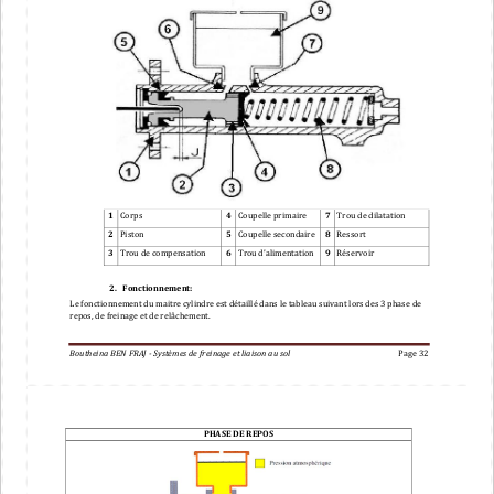
1
Corps
4
Coupelle primaire
7
Trou 
de dilatation
2
Piston
5
Coupelle secondaire
8
Ressort
3
Trou de compensation
6
Trou d’alimentation
9
Réservoir
2
.
Fonctionnement
:
Le fonctionnement du maitre cylindre est détaillé dans le tableau suivant lors des 3 phase de 
repos, de freinage 
et de relâchement.
Boutheina BEN FRAJ 
-
Systèmes de freinage
et liaison au sol
Page 
32
PHASE DE REPOS