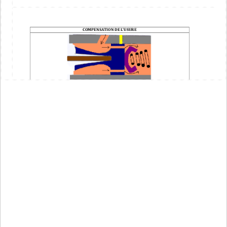
COMPENSATION DE L’USURE
Lors  de  recul
du  piston,  la  pression  chute  dans  la  chambre  de  pression  (le  volume 
augmente) et augmente dans la chambre d’alimentation (le volume diminue). Cette 
différence  de  pression  entraîne  la  courbure  de  la  coupelle  pr
imaire  et  le  passage  du 
liquide à travers les trous de compensation du piston.
La quantité de liquide transféré permet de compenser l’usure des plaquettes et
des
garnitures de frein.
A chaque freinage, le niveau du
liquide chute dans le réservoir.
3
.
Les 
circuits de freinages
:
La législation impose l’utilisation de deux circuits indépendants : Le circuit en « H » et le 
circuit en « X ».
CIRCUIT en H
CIRCUIT EN X 
Les circuits avant et arrière sont séparés.
Le  circuit  est  séparé  en  deux.  Une  roue  avant 
avec une roue arrière
.
Avantage
: