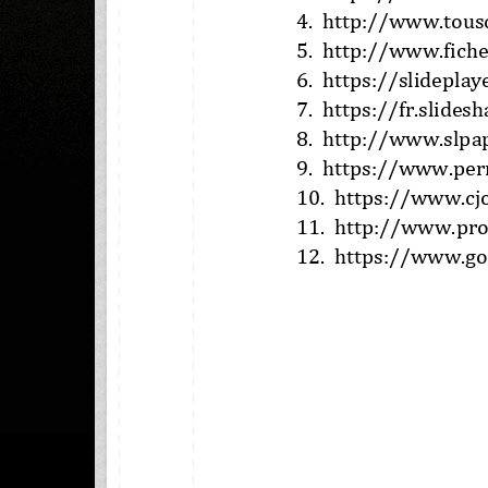
4. 
htt
p://www.tousc
5. 
http://www.fiche
6. 
https://slideplay
7. 
https://fr.slides
8. 
http://www.slpa
9. 
https://www.pe
r
10. 
https://www.cj
11. 
http://www.prof
12. 
https://www.go