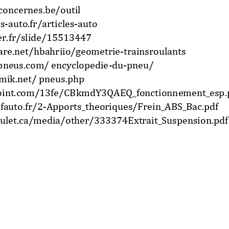
oncernes.be/outil 
s
-
auto.fr/articles
-
auto 
er.fr/slide/15513447 
hare.net/hbahriio/geometrie
-
trainsroulants 
pneus.com/ encyclopedie
-
du
-
pneu/ 
mik.net/ pneus.php 
oint.com/13fe/CBkmdY3QAEQ_fonctionnement_esp.p
auto.fr/2
-
Apports_theoriques/Frein_ABS_Bac.pdf 
ulet.ca/media/other/333374Extrait_Suspension.pdf