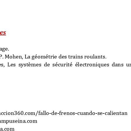
es 
age. 
P. Mohen, La géométrie des trains roulants.
es,  Les  systèmes  de  sécurité  électroniques  dans  u
ccion360.com/fallo
-
de
-
frenos
-
cuando
-
se
-
calientan 
ampuseina.com 
a.com 