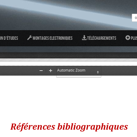
in d'études
Montages Electroniques
Téléchargements
Plu
Zoom
Zoom
Out
In
Références bibliographiques