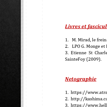
Livres et fascicul
1. 
M. Mirad, le frein
2. 
LPO G. Monge et 
3.  Etie
nne  St  Charl
SainteFoy (2009). 
Netographie 
1. 
https://www.atra
2. 
http://kashima.c
3. 
https://www.hell