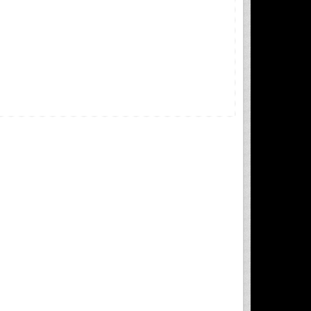
Page 
84