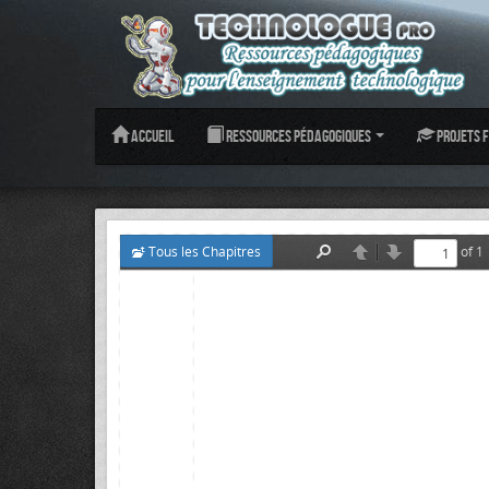
Accueil
Ressources pédagogiques
Projets f
Tous les Chapitres
of 1
Find
Previous
Next