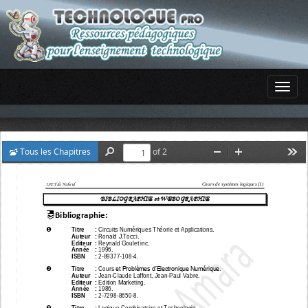
Tous les Chapitres
of 2
Find
Zoom
Zoom
Too
Out
In
Cours de systèmes logiques (1)
ISET de Nabeul
BIBLIOGRAPHIE et WEBOGRAPHIE


Bibliograph
ie
:


Titre 
: 
Circuits Numériques Théorie et Applications. 
Auteur 
: 
Ronald J.Tocci. 
Editeur 
: 
Reynald Goulet inc. 
Année 
: 
1996. 
ISBN 
: 
2
-
89377
-
108
-
4. 


et Problèmes d’Electronique Numérique
Titre 
: 
Cour
s
. 
Auteur 
: 
Jean
-
Claude Laffont
,
Jean
-
Paul Vabre. 
Editeur 
: 
Edition Marketing. 
Année 
: 
1986. 
ISBN 
: 
2
-
7298
-
8650
-
8. 


Titre 
: 
Logique Combinatoire et Technologie. 