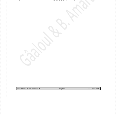
BEN AMARA M. & GAALOUL K.
Page 
60
A.U. 2015/2016