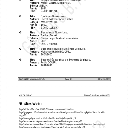
Auteurs
: 
Marcel Gindre
,
Denis Roux. 
Editeur : 
BELIN. 
Année 
: 
1984. 
ISBN 
: 
2
-
7011
-
0857
-
8. 



Titre 
: 
Systèmes Numériques
. 
Auteurs
: 
Jaccob Millman, Arvin Grabel 
. 
Editeur
: 
McGRAW
-
HILL
. 
An
née 
: 
198
9
. 
ISBN 
: 
2
-
70
42
-
1182
-
5
. 



Titre 
: 
Electronique Numérique
. 
Auteurs
: 
Rached T
o
urki
. 
Editeur
: 
Centre de publication Universitaire
. 
Année 
: 
2005
. 
ISBN 
: 
9973
-
37
-
019
-
8
. 



Titre 
: 
Support de cours de Systèmes Logiques
. 
Auteurs
: 
Mohamed Habib BOUJMIL
. 
Année 
: 
2004/2005
. 



Titre 
: 
Support Pédagogique de Systèmes Logiques
. 
Auteurs
: 
Fedia DOUIRI
. 
Année 
: 
2011/2012
. 
BEN AMARA M. & GAALOUL K.
Page 
59
A.U. 2015/2016
Cours de systèmes logiques (1)
ISET de Nabeul


Sites Web : 
http://didier.villers.free.fr/STI
-
2D/tronc
-
commun
-
activites.htm 

http://pageperso.lif.u
niv
-
mrs.fr/~severine.fratani/enseignement/lib/exe/fetch.php?media=archi:td4
-
seq.pdf 

http://users.polytech.unice.fr/~fmuller/
doc/ens/Peip2
-
SujetTP.pdf 

http://ensa
-
mecatronique.e
-
monsite.com/medias/files/compteurs
-
cor.pdf 

http://sebastien.bernard.free.fr/
cours
-
tp
-
td
-
exo/TD
-
E
-
Logique
-
sequentielle
-
Fonction
-
Comptage.pdf 

http://ressource.electron.free.fr/cours/Exercice_de_logique_sequentielle.pdf