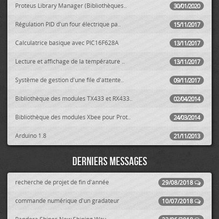
Proteus Library Manager (Bibliothèques..
30/01/2020
Régulation PID d'un four électrique pa..
15/11/2017
Calculatrice basique avec PIC16F628A
13/11/2017
Lecture et affichage de la température ..
13/11/2017
Système de gestion d'une file d'attente..
09/11/2017
Bibliothèque des modules TX433 et RX433..
02/04/2014
Bibliothèque des modules Xbee pour Prot..
24/03/2014
Arduino 1.8
21/11/2013
Derniers messages
recherche de projet de fin d'année
29/08/2018
commande numérique d'un gradateur
10/07/2018