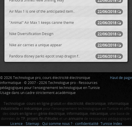
Pandora Shines New Shining Way
22/06/2018
Air Max 1 is one of the anticipated item..
22/06/2018
"Animal" Air Max 1 keeps canine theme
22/06/2018
Nike Diversification Design
22/06/2018
Nike air carries a unique appear
22/06/2018
Pandora disney parks epcot snap dragon f..
22/06/2018
© 2026 Technologue pro, cours électricité électronique
Haut de page
informatique · © 2007 - 2026 Technologue pro - Ressources
pédagogiques pour l'enseignement technologique en Tunisie
Usage dans un cadre strictement académique
Technologue
:
cours en ligne gratuit
en
électricité
,
électronique
,
informatique
industrielle
et
mécanique
pour l'enseignement technologique en Tunisie et offre
des
cours en ligne
en
génie électrique
,
informatique
,
mécanique
, une base de
données de
TP
,
projets fin d'études
et un
annuaire
de ressources pédagogiques
Licence
-
Sitemap
-
Qui somme nous ?
-
confidentialité
-
Tunisie Index