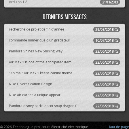
Arduino 1.8
21/11/2013
Derniers messages
recherche de projet de fin d'année
29/08/2018
commande numérique d'un gradateur
10/07/2018
Pandora Shines New Shining Way
22/06/2018
Air Max 1 is one of the anticipated item..
22/06/2018
"Animal" Air Max 1 keeps canine theme
22/06/2018
Nike Diversification Design
22/06/2018
Nike air carries a unique appear
22/06/2018
Pandora disney parks epcot snap dragon f..
22/06/2018
© 2026 Technologue pro, cours électricité électronique
Haut de page