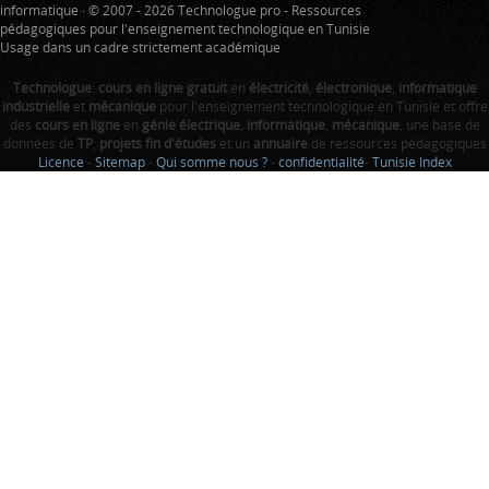
informatique · © 2007 - 2026 Technologue pro - Ressources
pédagogiques pour l'enseignement technologique en Tunisie
Usage dans un cadre strictement académique
Technologue
:
cours en ligne gratuit
en
électricité
,
électronique
,
informatique
industrielle
et
mécanique
pour l'enseignement technologique en Tunisie et offre
des
cours en ligne
en
génie électrique
,
informatique
,
mécanique
, une base de
données de
TP
,
projets fin d'études
et un
annuaire
de ressources pédagogiques
Licence
-
Sitemap
-
Qui somme nous ?
-
confidentialité
-
Tunisie Index