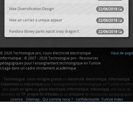
Nike Diversification Design
22/06/2018
Nike air carries a unique appear
22/06/2018
Pandora disney parks epcot snap dragon f..
22/06/2018
© 2026 Technologue pro, cours électricité électronique
Haut de page
informatique · © 2007 - 2026 Technologue pro - Ressources
pédagogiques pour l'enseignement technologique en Tunisie
Usage dans un cadre strictement académique
Technologue
:
cours en ligne gratuit
en
électricité
,
électronique
,
informatique
industrielle
et
mécanique
pour l'enseignement technologique en Tunisie et offre
des
cours en ligne
en
génie électrique
,
informatique
,
mécanique
, une base de
données de
TP
,
projets fin d'études
et un
annuaire
de ressources pédagogiques
Licence
-
Sitemap
-
Qui somme nous ?
-
confidentialité
-
Tunisie Index