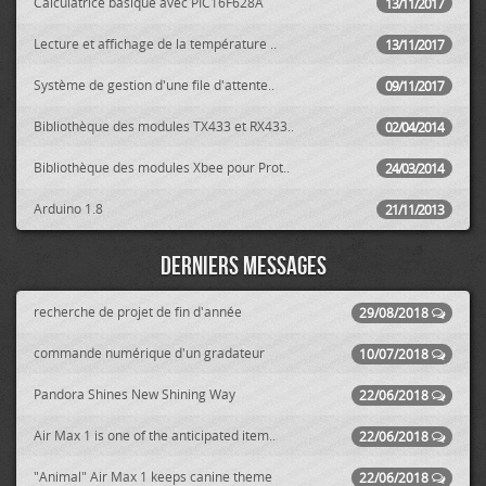
Calculatrice basique avec PIC16F628A
13/11/2017
Lecture et affichage de la température ..
13/11/2017
Système de gestion d'une file d'attente..
09/11/2017
Bibliothèque des modules TX433 et RX433..
02/04/2014
Bibliothèque des modules Xbee pour Prot..
24/03/2014
Arduino 1.8
21/11/2013
Derniers messages
recherche de projet de fin d'année
29/08/2018
commande numérique d'un gradateur
10/07/2018
Pandora Shines New Shining Way
22/06/2018
Air Max 1 is one of the anticipated item..
22/06/2018
"Animal" Air Max 1 keeps canine theme
22/06/2018