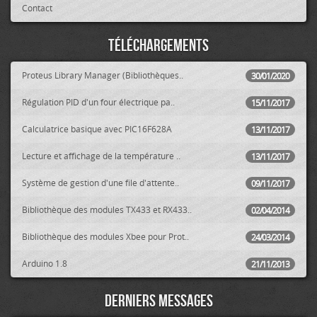
Contact
Téléchargements
Proteus Library Manager (Bibliothèques..
30/01/2020
Régulation PID d'un four électrique pa..
15/11/2017
Calculatrice basique avec PIC16F628A
13/11/2017
Lecture et affichage de la température ..
13/11/2017
Système de gestion d'une file d'attente..
09/11/2017
Bibliothèque des modules TX433 et RX433..
02/04/2014
Bibliothèque des modules Xbee pour Prot..
24/03/2014
Arduino 1.8
21/11/2013
Derniers messages