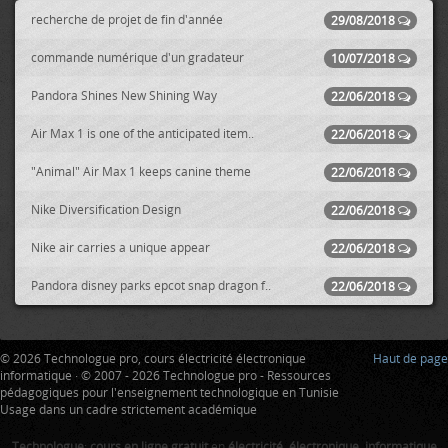
recherche de projet de fin d'année
29/08/2018
commande numérique d'un gradateur
10/07/2018
Pandora Shines New Shining Way
22/06/2018
Air Max 1 is one of the anticipated item..
22/06/2018
"Animal" Air Max 1 keeps canine theme
22/06/2018
Nike Diversification Design
22/06/2018
Nike air carries a unique appear
22/06/2018
Pandora disney parks epcot snap dragon f..
22/06/2018
© 2026 Technologue pro, cours électricité électronique
Haut de page
informatique · © 2007 - 2026 Technologue pro - Ressources
pédagogiques pour l'enseignement technologique en Tunisie
Usage dans un cadre strictement académique
Technologue
:
cours en ligne gratuit
en
électricité
,
électronique
,
informatique