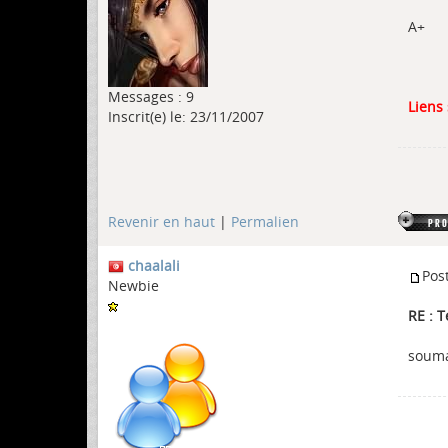
A+
Messages : 9
Liens
Inscrit(e) le: 23/11/2007
Revenir en haut
|
Permalien
chaalali
Pos
Newbie
RE : 
souma