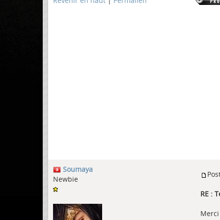
Revenir en haut
|
Permalien
Soumaya
Pos
Newbie
RE : 
Merci 