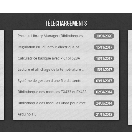
Téléchargements
Proteus Library Manager (Bibliothèques..
30/01/2020
Régulation PID d'un four électrique pa..
15/11/2017
Calculatrice basique avec PIC16F628A
13/11/2017
Lecture et affichage de la température ..
13/11/2017
Système de gestion d'une file d'attente..
09/11/2017
Bibliothèque des modules TX433 et RX433..
02/04/2014
Bibliothèque des modules Xbee pour Prot..
24/03/2014
Arduino 1.8
21/11/2013