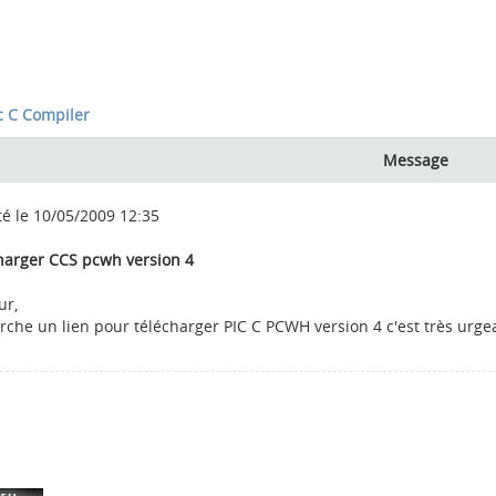
 C Compiler
Message
té le 10/05/2009 12:35
harger CCS pcwh version 4
ur,
erche un lien pour télécharger PIC C PCWH version 4 c'est très urge