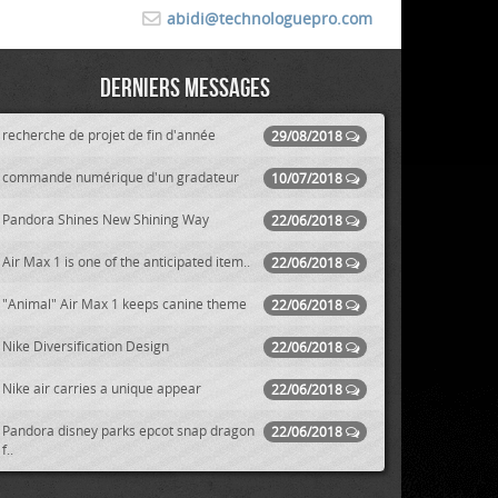
abidi@technologuepro.com
Derniers messages
recherche de projet de fin d'année
29/08/2018
commande numérique d'un gradateur
10/07/2018
Pandora Shines New Shining Way
22/06/2018
Air Max 1 is one of the anticipated item..
22/06/2018
"Animal" Air Max 1 keeps canine theme
22/06/2018
Nike Diversification Design
22/06/2018
Nike air carries a unique appear
22/06/2018
Pandora disney parks epcot snap dragon
22/06/2018
f..