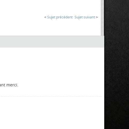
<
Sujet précédent
Sujet suivant
>
ant merci.