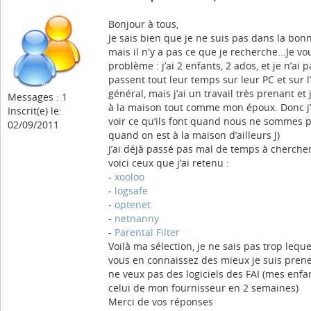
Bonjour à tous,
Je sais bien que je ne suis pas dans la bon
mais il n'y a pas ce que je recherche...Je 
problème : j’ai 2 enfants, 2 ados, et je n’ai p
passent tout leur temps sur leur PC et sur 
général, mais j’ai un travail très prenant et
Messages : 1
à la maison tout comme mon époux. Donc j’
Inscrit(e) le:
voir ce qu’ils font quand nous ne sommes 
02/09/2011
quand on est à la maison d’ailleurs J)
J’ai déjà passé pas mal de temps à chercher 
voici ceux que j’ai retenu :
-
xooloo
-
logsafe
-
optenet
-
netnanny
-
Parental Filter
Voilà ma sélection, je ne sais pas trop lequel
vous en connaissez des mieux je suis prene
ne veux pas des logiciels des FAI (mes enf
celui de mon fournisseur en 2 semaines)
Merci de vos réponses