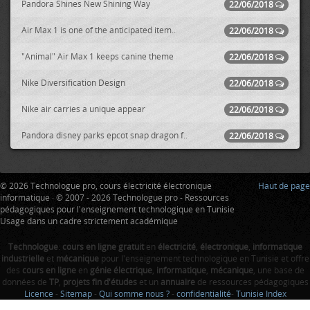
Pandora Shines New Shining Way
22/06/2018
Air Max 1 is one of the anticipated item..
22/06/2018
"Animal" Air Max 1 keeps canine theme
22/06/2018
Nike Diversification Design
22/06/2018
Nike air carries a unique appear
22/06/2018
Pandora disney parks epcot snap dragon f..
22/06/2018
© 2026 Technologue pro, cours électricité électronique
Haut de page
informatique · © 2007 - 2026 Technologue pro - Ressources
pédagogiques pour l'enseignement technologique en Tunisie
Usage dans un cadre strictement académique
Technologue
:
cours en ligne gratuit
en
électricité
,
électronique
,
informatique
industrielle
et
mécanique
pour l'enseignement technologique en Tunisie et offre
des
cours en ligne
en
génie électrique
,
informatique
,
mécanique
, une base de
données de
TP
,
projets fin d'études
et un
annuaire
de ressources pédagogiques
Licence
-
Sitemap
-
Qui somme nous ?
-
confidentialité
-
Tunisie Index