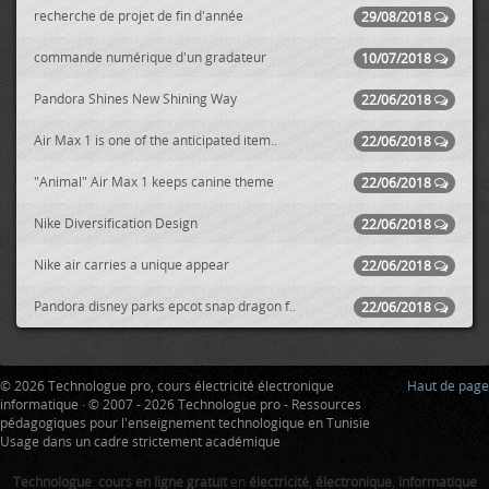
recherche de projet de fin d'année
29/08/2018
commande numérique d'un gradateur
10/07/2018
Pandora Shines New Shining Way
22/06/2018
Air Max 1 is one of the anticipated item..
22/06/2018
"Animal" Air Max 1 keeps canine theme
22/06/2018
Nike Diversification Design
22/06/2018
Nike air carries a unique appear
22/06/2018
Pandora disney parks epcot snap dragon f..
22/06/2018
© 2026 Technologue pro, cours électricité électronique
Haut de page
informatique · © 2007 - 2026 Technologue pro - Ressources
pédagogiques pour l'enseignement technologique en Tunisie
Usage dans un cadre strictement académique
Technologue
:
cours en ligne gratuit
en
électricité
,
électronique
,
informatique