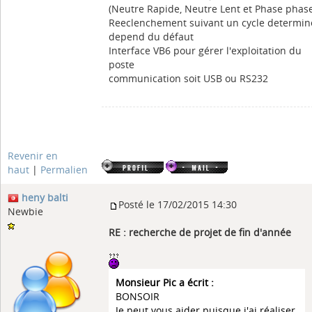
(Neutre Rapide, Neutre Lent et Phase phas
Reeclenchement suivant un cycle determin
depend du défaut
Interface VB6 pour gérer l'exploitation du
poste
communication soit USB ou RS232
Revenir en
haut
|
Permalien
heny balti
Posté le 17/02/2015 14:30
Newbie
RE : recherche de projet de fin d'année
Monsieur Pic a écrit :
BONSOIR
Je peut vous aider puisque j'ai réaliser