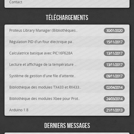
Contact
Téléchargements
Proteus Library Manager (Bibliothèques..
30/01/2020
Régulation PID d'un four électrique pa..
15/11/2017
Calculatrice basique avec PIC16F628A
13/11/2017
Lecture et affichage de la température ..
13/11/2017
Système de gestion d'une file d'attente..
09/11/2017
Bibliothèque des modules TX433 et RX433..
02/04/2014
Bibliothèque des modules Xbee pour Prot..
24/03/2014
Arduino 1.8
21/11/2013
Derniers messages