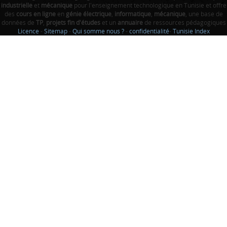
industrielle
et
mécanique
pour l'enseignement technologique en Tunisie et offre
des
cours en ligne
en
génie électrique
,
informatique
,
mécanique
, une base de
données de
TP
,
projets fin d'études
et un
annuaire
de ressources pédagogiques
Licence
-
Sitemap
-
Qui somme nous ?
-
confidentialité
-
Tunisie Index