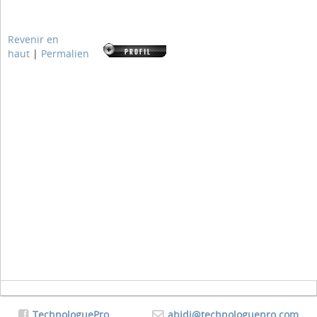
Revenir en
haut
|
Permalien
TechnologuePro
abidi@technologuepro.com