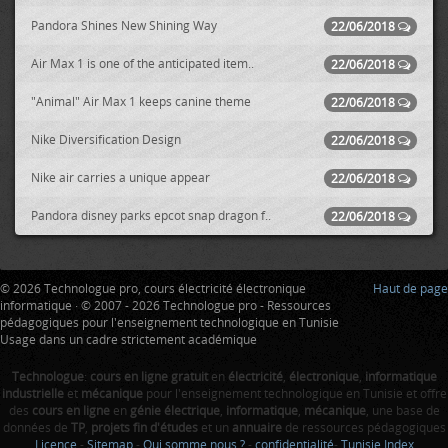
Pandora Shines New Shining Way
22/06/2018
Air Max 1 is one of the anticipated item..
22/06/2018
"Animal" Air Max 1 keeps canine theme
22/06/2018
Nike Diversification Design
22/06/2018
Nike air carries a unique appear
22/06/2018
Pandora disney parks epcot snap dragon f..
22/06/2018
© 2026 Technologue pro, cours électricité électronique
Haut de page
informatique · © 2007 - 2026 Technologue pro - Ressources
pédagogiques pour l'enseignement technologique en Tunisie
Usage dans un cadre strictement académique
Technologue
:
cours en ligne gratuit
en
électricité
,
électronique
,
informatique
industrielle
et
mécanique
pour l'enseignement technologique en Tunisie et offre
des
cours en ligne
en
génie électrique
,
informatique
,
mécanique
, une base de
données de
TP
,
projets fin d'études
et un
annuaire
de ressources pédagogiques
Licence
-
Sitemap
-
Qui somme nous ?
-
confidentialité
-
Tunisie Index