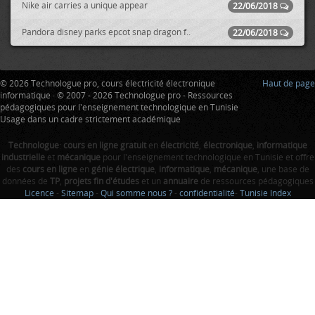
Nike air carries a unique appear
22/06/2018
Pandora disney parks epcot snap dragon f..
22/06/2018
© 2026 Technologue pro, cours électricité électronique
Haut de page
informatique · © 2007 - 2026 Technologue pro - Ressources
pédagogiques pour l'enseignement technologique en Tunisie
Usage dans un cadre strictement académique
Technologue
:
cours en ligne gratuit
en
électricité
,
électronique
,
informatique
industrielle
et
mécanique
pour l'enseignement technologique en Tunisie et offre
des
cours en ligne
en
génie électrique
,
informatique
,
mécanique
, une base de
données de
TP
,
projets fin d'études
et un
annuaire
de ressources pédagogiques
Licence
-
Sitemap
-
Qui somme nous ?
-
confidentialité
-
Tunisie Index