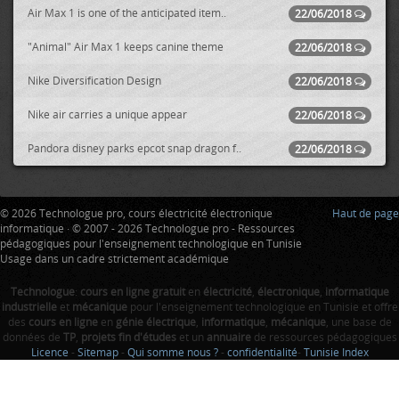
Air Max 1 is one of the anticipated item..
22/06/2018
"Animal" Air Max 1 keeps canine theme
22/06/2018
Nike Diversification Design
22/06/2018
Nike air carries a unique appear
22/06/2018
Pandora disney parks epcot snap dragon f..
22/06/2018
© 2026 Technologue pro, cours électricité électronique
Haut de page
informatique · © 2007 - 2026 Technologue pro - Ressources
pédagogiques pour l'enseignement technologique en Tunisie
Usage dans un cadre strictement académique
Technologue
:
cours en ligne gratuit
en
électricité
,
électronique
,
informatique
industrielle
et
mécanique
pour l'enseignement technologique en Tunisie et offre
des
cours en ligne
en
génie électrique
,
informatique
,
mécanique
, une base de
données de
TP
,
projets fin d'études
et un
annuaire
de ressources pédagogiques
Licence
-
Sitemap
-
Qui somme nous ?
-
confidentialité
-
Tunisie Index