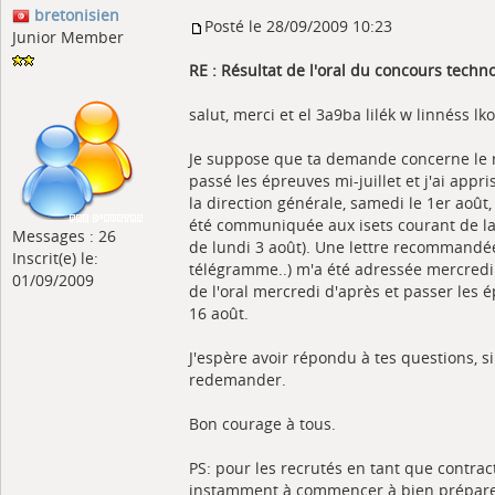
bretonisien
Posté le 28/09/2009 10:23
Junior Member
RE : Résultat de l'oral du concours tech
salut, merci et el 3a9ba lilék w linnéss lko
Je suppose que ta demande concerne le ré
passé les épreuves mi-juillet et j'ai appri
la direction générale, samedi le 1er août, 
été communiquée aux isets courant de la
Messages : 26
de lundi 3 août). Une lettre recommandée 
Inscrit(e) le:
télégramme..) m'a été adressée mercredi
01/09/2009
de l'oral mercredi d'après et passer les
16 août.
J'espère avoir répondu à tes questions, s
redemander.
Bon courage à tous.
PS: pour les recrutés en tant que contract
instamment à commencer à bien préparer 