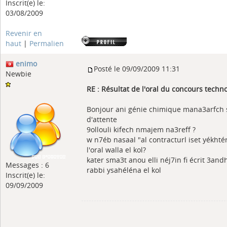
Inscrit(e) le:
03/08/2009
Revenir en
haut
|
Permalien
enimo
Posté le 09/09/2009 11:31
Newbie
RE : Résultat de l'oral du concours tech
Bonjour ani génie chimique mana3arfch si
d'attente
9ollouli kifech nmajem na3reff ?
w n7éb nasaal "al contracturl iset yékht
l'oral walla el kol?
kater sma3t anou elli néj7in fi écrit 3and
Messages : 6
rabbi ysahéléna el kol
Inscrit(e) le:
09/09/2009