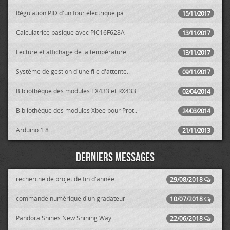
Régulation PID d'un four électrique pa..
15/11/2017
Calculatrice basique avec PIC16F628A
13/11/2017
Lecture et affichage de la température ..
13/11/2017
Système de gestion d'une file d'attente..
09/11/2017
Bibliothèque des modules TX433 et RX433..
02/04/2014
Bibliothèque des modules Xbee pour Prot..
24/03/2014
Arduino 1.8
21/11/2013
Derniers messages
recherche de projet de fin d'année
29/08/2018
commande numérique d'un gradateur
10/07/2018
Pandora Shines New Shining Way
22/06/2018