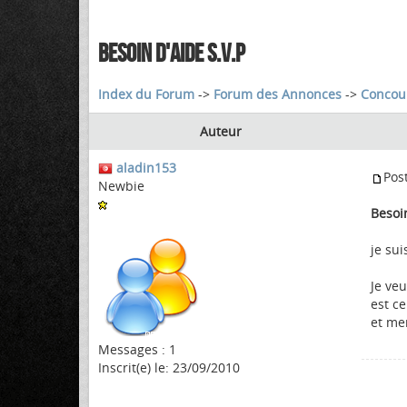
BESOIN D'AIDE S.V.P
Index du Forum
->
Forum des Annonces
->
Concou
Auteur
aladin153
Pos
Newbie
Besoin
je su
Je veu
est c
et me
Messages : 1
Inscrit(e) le: 23/09/2010