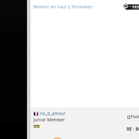
Revenir en haut
|
Permalien
roi_d_amour
Pos
Junior Member
RE : B