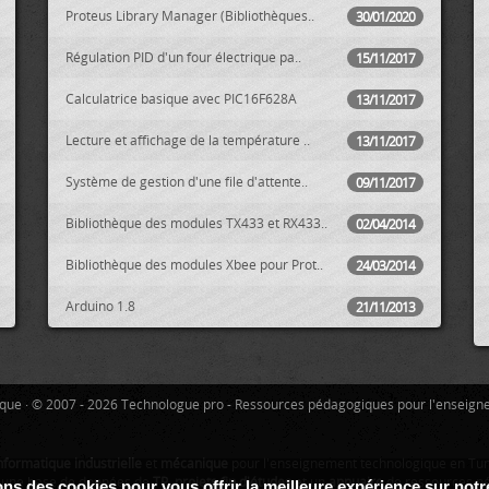
Proteus Library Manager (Bibliothèques..
30/01/2020
Régulation PID d'un four électrique pa..
15/11/2017
Calculatrice basique avec PIC16F628A
13/11/2017
Lecture et affichage de la température ..
13/11/2017
Système de gestion d'une file d'attente..
09/11/2017
Bibliothèque des modules TX433 et RX433..
02/04/2014
Bibliothèque des modules Xbee pour Prot..
24/03/2014
Arduino 1.8
21/11/2013
tique · © 2007 - 2026 Technologue pro - Ressources pédagogiques pour l'enseign
nformatique industrielle
et
mécanique
pour l'enseignement technologique en Tuni
, une base de données de
TP
,
projets fin d'études
et un
annuaire
de ressources p
sons des cookies pour vous offrir la meilleure expérience sur not