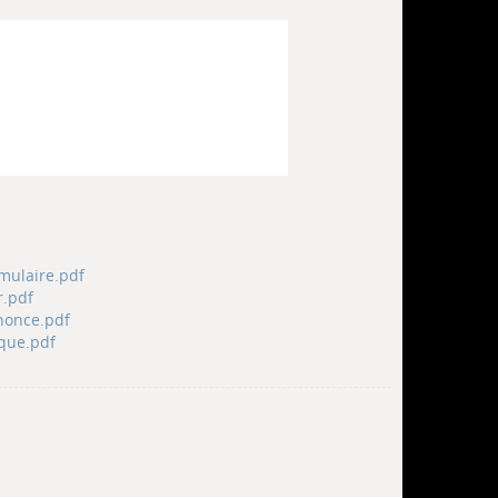
mulaire.pdf
r.pdf
nonce.pdf
que.pdf