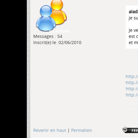
alad
je s
Je v
Messages : 54
est 
Inscrit(e) le: 02/06/2010
et m
http:
http:
http:
http:
Revenir en haut
|
Permalien