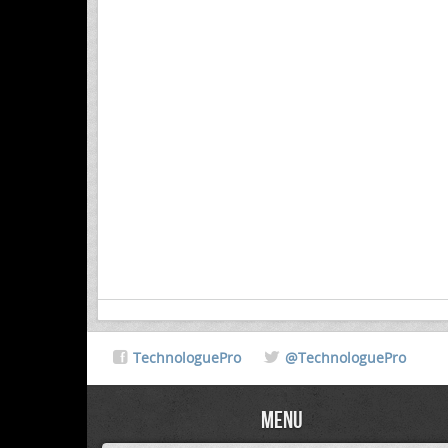
TechnologuePro
@TechnologuePro
Menu