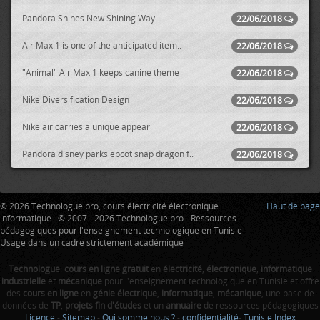
Pandora Shines New Shining Way
22/06/2018
Air Max 1 is one of the anticipated item..
22/06/2018
"Animal" Air Max 1 keeps canine theme
22/06/2018
Nike Diversification Design
22/06/2018
Nike air carries a unique appear
22/06/2018
Pandora disney parks epcot snap dragon f..
22/06/2018
© 2026 Technologue pro, cours électricité électronique
Haut de page
informatique · © 2007 - 2026 Technologue pro - Ressources
pédagogiques pour l'enseignement technologique en Tunisie
Usage dans un cadre strictement académique
Technologue
:
cours en ligne gratuit
en
électricité
,
électronique
,
informatique
industrielle
et
mécanique
pour l'enseignement technologique en Tunisie et offre
des
cours en ligne
en
génie électrique
,
informatique
,
mécanique
, une base de
données de
TP
,
projets fin d'études
et un
annuaire
de ressources pédagogiques
Licence
-
Sitemap
-
Qui somme nous ?
-
confidentialité
-
Tunisie Index