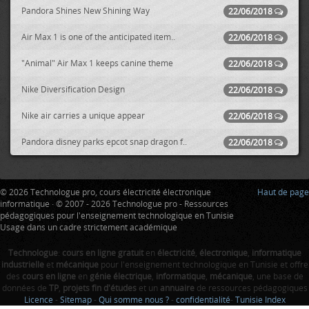
Pandora Shines New Shining Way
22/06/2018
Air Max 1 is one of the anticipated item..
22/06/2018
"Animal" Air Max 1 keeps canine theme
22/06/2018
Nike Diversification Design
22/06/2018
Nike air carries a unique appear
22/06/2018
Pandora disney parks epcot snap dragon f..
22/06/2018
© 2026 Technologue pro, cours électricité électronique
Haut de page
informatique · © 2007 - 2026 Technologue pro - Ressources
pédagogiques pour l'enseignement technologique en Tunisie
Usage dans un cadre strictement académique
Technologue
:
cours en ligne gratuit
en
électricité
,
électronique
,
informatique
industrielle
et
mécanique
pour l'enseignement technologique en Tunisie et offre
des
cours en ligne
en
génie électrique
,
informatique
,
mécanique
, une base de
données de
TP
,
projets fin d'études
et un
annuaire
de ressources pédagogiques
Licence
-
Sitemap
-
Qui somme nous ?
-
confidentialité
-
Tunisie Index