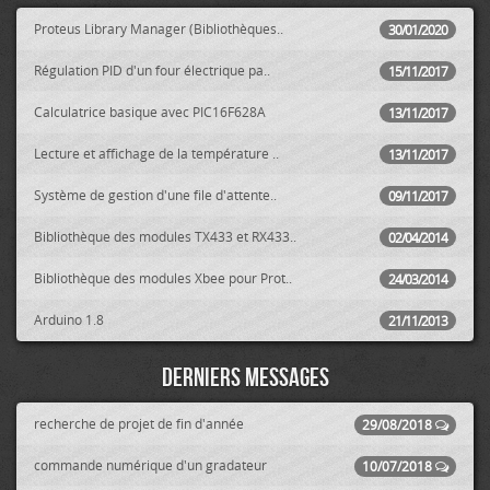
Proteus Library Manager (Bibliothèques..
30/01/2020
Régulation PID d'un four électrique pa..
15/11/2017
Calculatrice basique avec PIC16F628A
13/11/2017
Lecture et affichage de la température ..
13/11/2017
Système de gestion d'une file d'attente..
09/11/2017
Bibliothèque des modules TX433 et RX433..
02/04/2014
Bibliothèque des modules Xbee pour Prot..
24/03/2014
Arduino 1.8
21/11/2013
Derniers messages
recherche de projet de fin d'année
29/08/2018
commande numérique d'un gradateur
10/07/2018