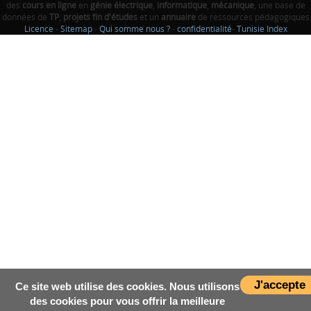
des
cours en ligne
en
génie électrique
,
informatique
,
mécanique
, une base de
données de
TP
,
projets fin d'études
et un
annuaire
de ressources pédagogiques
Licence
-
Sitemap
-
Qui somme nous ?
-
confidentialité
-
Tunisie Index
J'accepte
Ce site web utilise des cookies. Nous utilisons
des cookies pour vous offrir la meilleure