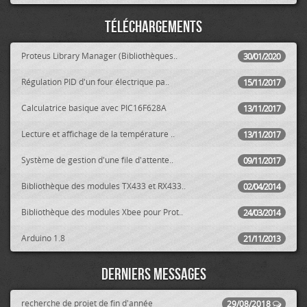
Téléchargements
Proteus Library Manager (Bibliothèques..
30/01/2020
Régulation PID d'un four électrique pa..
15/11/2017
Calculatrice basique avec PIC16F628A
13/11/2017
Lecture et affichage de la température ..
13/11/2017
Système de gestion d'une file d'attente..
09/11/2017
Bibliothèque des modules TX433 et RX433..
02/04/2014
Bibliothèque des modules Xbee pour Prot..
24/03/2014
Arduino 1.8
21/11/2013
Derniers messages
recherche de projet de fin d'année
29/08/2018