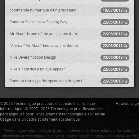
commande numérique d'un gradateur
10/07/2018
Pandora Shines New Shining Way
22/06/2018
Air Max 1 is one of the anticipated item..
22/06/2018
"Animal" Air Max 1 keeps canine theme
22/06/2018
Nike Diversification Design
22/06/2018
Nike air carries a unique appear
22/06/2018
Pandora disney parks epcot snap dragon f..
22/06/2018
© 2026 Technologue pro, cours électricité électronique
Haut de page
informatique · © 2007 - 2026 Technologue pro - Ressources
pédagogiques pour l'enseignement technologique en Tunisie
Usage dans un cadre strictement académique
Technologue
:
cours en ligne gratuit
en
électricité
,
électronique
,
informatique
industrielle
et
mécanique
pour l'enseignement technologique en Tunisie et offre