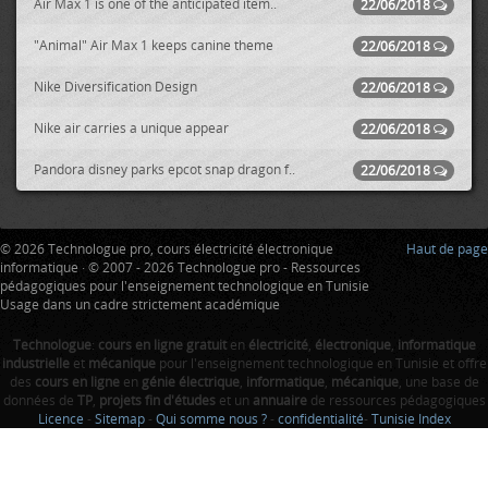
Air Max 1 is one of the anticipated item..
22/06/2018
"Animal" Air Max 1 keeps canine theme
22/06/2018
Nike Diversification Design
22/06/2018
Nike air carries a unique appear
22/06/2018
Pandora disney parks epcot snap dragon f..
22/06/2018
© 2026 Technologue pro, cours électricité électronique
Haut de page
informatique · © 2007 - 2026 Technologue pro - Ressources
pédagogiques pour l'enseignement technologique en Tunisie
Usage dans un cadre strictement académique
Technologue
:
cours en ligne gratuit
en
électricité
,
électronique
,
informatique
industrielle
et
mécanique
pour l'enseignement technologique en Tunisie et offre
des
cours en ligne
en
génie électrique
,
informatique
,
mécanique
, une base de
données de
TP
,
projets fin d'études
et un
annuaire
de ressources pédagogiques
Licence
-
Sitemap
-
Qui somme nous ?
-
confidentialité
-
Tunisie Index