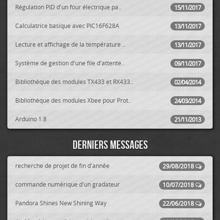
Régulation PID d'un four électrique pa..
15/11/2017
Calculatrice basique avec PIC16F628A
13/11/2017
Lecture et affichage de la température ..
13/11/2017
Système de gestion d'une file d'attente..
09/11/2017
Bibliothèque des modules TX433 et RX433..
02/04/2014
Bibliothèque des modules Xbee pour Prot..
24/03/2014
Arduino 1.8
21/11/2013
Derniers messages
recherche de projet de fin d'année
29/08/2018
commande numérique d'un gradateur
10/07/2018
Pandora Shines New Shining Way
22/06/2018