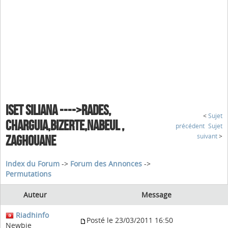
ISET SILIANA ---->RADES,
<
Sujet
CHARGUIA,BIZERTE,NABEUL ,
précédent
Sujet
suivant
>
ZAGHOUANE
Index du Forum
->
Forum des Annonces
->
Permutations
Auteur
Message
Riadhinfo
Posté le 23/03/2011 16:50
Newbie