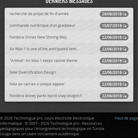
Derniers messages
recherche de projet de fin d'année
29/08/2018
commande numérique d'un gradateur
10/07/2018
Pandora Shines New Shining Way
22/06/2018
Air Max 1 is one of the anticipated item..
22/06/2018
"Animal" Air Max 1 keeps canine theme
22/06/2018
Nike Diversification Design
22/06/2018
Nike air carries a unique appear
22/06/2018
Pandora disney parks epcot snap dragon f..
22/06/2018
© 2026 Technologue pro, cours électricité électronique
Haut de page
informatique · © 2007 - 2026 Technologue pro - Ressources
pédagogiques pour l'enseignement technologique en Tunisie
Usage dans un cadre strictement académique