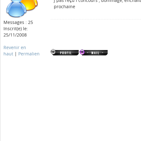
j pas reçu l concours , dommage, enchall
prochaine
Messages : 25
Inscrit(e) le:
25/11/2008
Revenir en
haut
|
Permalien