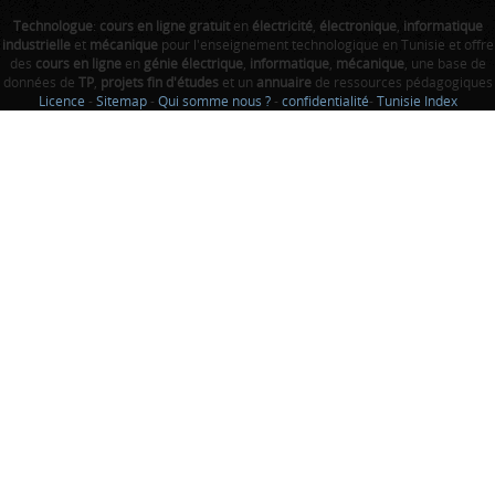
Technologue
:
cours en ligne gratuit
en
électricité
,
électronique
,
informatique
industrielle
et
mécanique
pour l'enseignement technologique en Tunisie et offre
des
cours en ligne
en
génie électrique
,
informatique
,
mécanique
, une base de
données de
TP
,
projets fin d'études
et un
annuaire
de ressources pédagogiques
Licence
-
Sitemap
-
Qui somme nous ?
-
confidentialité
-
Tunisie Index