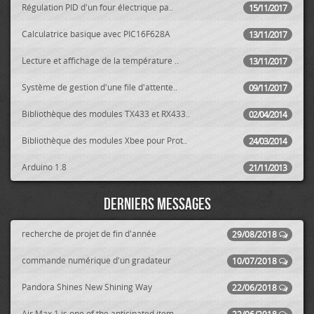
Régulation PID d'un four électrique pa..
15/11/2017
Calculatrice basique avec PIC16F628A
13/11/2017
Lecture et affichage de la température ..
13/11/2017
Système de gestion d'une file d'attente..
09/11/2017
Bibliothèque des modules TX433 et RX433..
02/04/2014
Bibliothèque des modules Xbee pour Prot..
24/03/2014
Arduino 1.8
21/11/2013
Derniers messages
recherche de projet de fin d'année
29/08/2018
commande numérique d'un gradateur
10/07/2018
Pandora Shines New Shining Way
22/06/2018
Air Max 1 is one of the anticipated item..