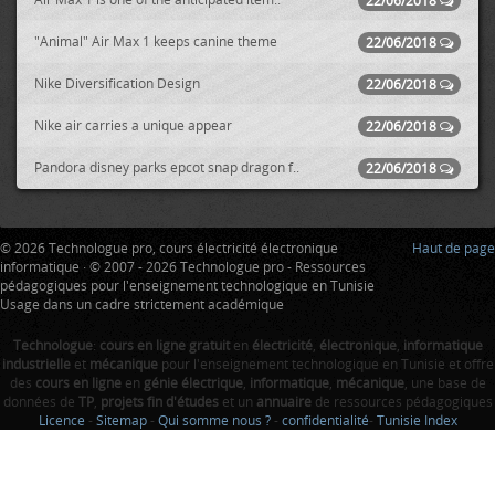
22/06/2018
"Animal" Air Max 1 keeps canine theme
22/06/2018
Nike Diversification Design
22/06/2018
Nike air carries a unique appear
22/06/2018
Pandora disney parks epcot snap dragon f..
22/06/2018
© 2026 Technologue pro, cours électricité électronique
Haut de page
informatique · © 2007 - 2026 Technologue pro - Ressources
pédagogiques pour l'enseignement technologique en Tunisie
Usage dans un cadre strictement académique
Technologue
:
cours en ligne gratuit
en
électricité
,
électronique
,
informatique
industrielle
et
mécanique
pour l'enseignement technologique en Tunisie et offre
des
cours en ligne
en
génie électrique
,
informatique
,
mécanique
, une base de
données de
TP
,
projets fin d'études
et un
annuaire
de ressources pédagogiques
Licence
-
Sitemap
-
Qui somme nous ?
-
confidentialité
-
Tunisie Index