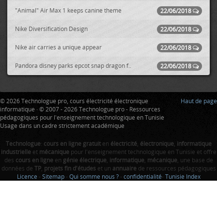
"Animal" Air Max 1 keeps canine theme
22/06/2018
Nike Diversification Design
22/06/2018
Nike air carries a unique appear
22/06/2018
Pandora disney parks epcot snap dragon f..
22/06/2018
© 2026 Technologue pro, cours électricité électronique
Haut de page
informatique · © 2007 - 2026 Technologue pro - Ressources
pédagogiques pour l'enseignement technologique en Tunisie
Usage dans un cadre strictement académique
Technologue
:
cours en ligne gratuit
en
électricité
,
électronique
,
informatique
industrielle
et
mécanique
pour l'enseignement technologique en Tunisie et offre
des
cours en ligne
en
génie électrique
,
informatique
,
mécanique
, une base de
données de
TP
,
projets fin d'études
et un
annuaire
de ressources pédagogiques
Licence
-
Sitemap
-
Qui somme nous ?
-
confidentialité
-
Tunisie Index