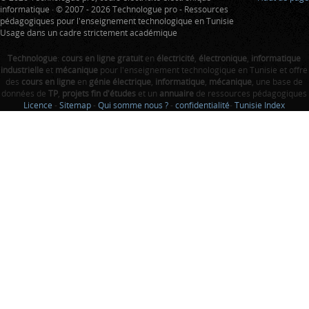
informatique · © 2007 - 2026 Technologue pro - Ressources
pédagogiques pour l'enseignement technologique en Tunisie
Usage dans un cadre strictement académique
Technologue
:
cours en ligne gratuit
en
électricité
,
électronique
,
informatique
industrielle
et
mécanique
pour l'enseignement technologique en Tunisie et offre
des
cours en ligne
en
génie électrique
,
informatique
,
mécanique
, une base de
données de
TP
,
projets fin d'études
et un
annuaire
de ressources pédagogiques
Licence
-
Sitemap
-
Qui somme nous ?
-
confidentialité
-
Tunisie Index