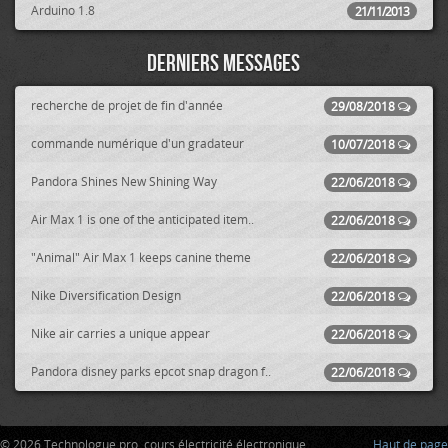
Arduino 1.8
21/11/2013
Derniers messages
recherche de projet de fin d'année
29/08/2018
commande numérique d'un gradateur
10/07/2018
Pandora Shines New Shining Way
22/06/2018
Air Max 1 is one of the anticipated item..
22/06/2018
"Animal" Air Max 1 keeps canine theme
22/06/2018
Nike Diversification Design
22/06/2018
Nike air carries a unique appear
22/06/2018
Pandora disney parks epcot snap dragon f..
22/06/2018
© 2026 Technologue pro, cours électricité électronique
Haut de page