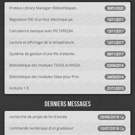
Proteus Library Manager (Bibliothèques..
30/01/2020
Régulation PID d'un four électrique pa..
15/11/2017
Calculatrice basique avec PIC16F628A
13/11/2017
Lecture et affichage de la température ..
13/11/2017
Système de gestion d'une file d'attente..
09/11/2017
Bibliothèque des modules TX433 et RX433..
02/04/2014
Bibliothèque des modules Xbee pour Prot..
24/03/2014
Arduino 1.8
21/11/2013
Derniers messages
recherche de projet de fin d'année
29/08/2018
commande numérique d'un gradateur
10/07/2018