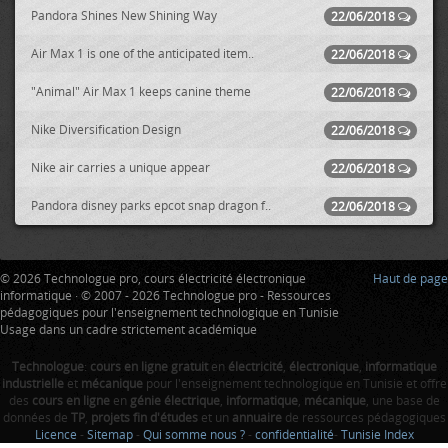
Pandora Shines New Shining Way
22/06/2018
Air Max 1 is one of the anticipated item..
22/06/2018
"Animal" Air Max 1 keeps canine theme
22/06/2018
Nike Diversification Design
22/06/2018
Nike air carries a unique appear
22/06/2018
Pandora disney parks epcot snap dragon f..
22/06/2018
© 2026 Technologue pro, cours électricité électronique
Haut de page
informatique · © 2007 - 2026 Technologue pro - Ressources
pédagogiques pour l'enseignement technologique en Tunisie
Usage dans un cadre strictement académique
Technologue
:
cours en ligne gratuit
en
électricité
,
électronique
,
informatique
industrielle
et
mécanique
pour l'enseignement technologique en Tunisie et offre
des
cours en ligne
en
génie électrique
,
informatique
,
mécanique
, une base de
données de
TP
,
projets fin d'études
et un
annuaire
de ressources pédagogiques
Licence
-
Sitemap
-
Qui somme nous ?
-
confidentialité
-
Tunisie Index