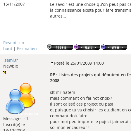
15/11/2007
Le savoir est une chose qu'on peut pas c
la connaissance existe pour être transmi
autres...
Revenir en
haut
|
Permalien
sami.tr
Posté le 25/01/2009 14:00
Newbie
RE : Listes des projets qui débutent en fe
2008
slt mr hatem
mais commant on fai not choix?
il sont calssé ces project ou pas!
et puisque tu va choisir les etudiant on c
commant doit faire!
Messages : 1
pour moi peu importe le poject jaimerai 
Inscrit(e) le:
soi mon encadreur !
18/10/2008