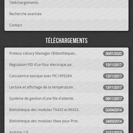
Téléchargements
Recherche avancée
Contact
Téléchargements
Proteus Library Manager (Bibliothèques..
30/01/2020
Régulation PID d'un four électrique pa..
15/11/2017
Calculatrice basique avec PIC16F628A
13/11/2017
Lecture et affichage de la température ..
13/11/2017
Système de gestion d'une file d'attente..
09/11/2017
Bibliothèque des modules TX433 et RX433..
02/04/2014
Bibliothèque des modules Xbee pour Prot..
24/03/2014
Arduino 1.8
21/11/2013