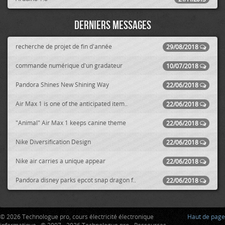
Derniers messages
recherche de projet de fin d'année
29/08/2018
commande numérique d'un gradateur
10/07/2018
Pandora Shines New Shining Way
22/06/2018
Air Max 1 is one of the anticipated item..
22/06/2018
"Animal" Air Max 1 keeps canine theme
22/06/2018
Nike Diversification Design
22/06/2018
Nike air carries a unique appear
22/06/2018
Pandora disney parks epcot snap dragon f..
22/06/2018
© 2026 Technologue pro, cours électricité électronique
Haut de page