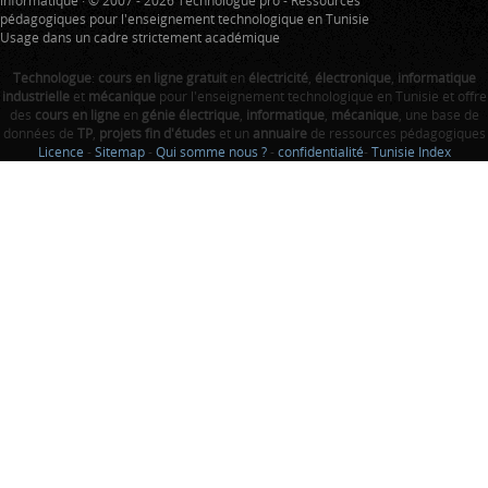
informatique · © 2007 - 2026 Technologue pro - Ressources
pédagogiques pour l'enseignement technologique en Tunisie
Usage dans un cadre strictement académique
Technologue
:
cours en ligne gratuit
en
électricité
,
électronique
,
informatique
industrielle
et
mécanique
pour l'enseignement technologique en Tunisie et offre
des
cours en ligne
en
génie électrique
,
informatique
,
mécanique
, une base de
données de
TP
,
projets fin d'études
et un
annuaire
de ressources pédagogiques
Licence
-
Sitemap
-
Qui somme nous ?
-
confidentialité
-
Tunisie Index