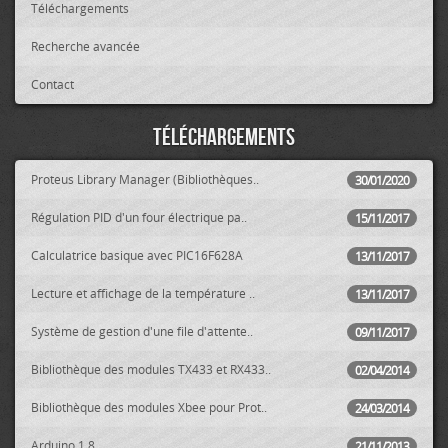
Téléchargements
Recherche avancée
Contact
Téléchargements
Proteus Library Manager (Bibliothèques..
30/01/2020
Régulation PID d'un four électrique pa..
15/11/2017
Calculatrice basique avec PIC16F628A
13/11/2017
Lecture et affichage de la température ..
13/11/2017
Système de gestion d'une file d'attente..
09/11/2017
Bibliothèque des modules TX433 et RX433..
02/04/2014
Bibliothèque des modules Xbee pour Prot..
24/03/2014
Arduino 1.8
21/11/2013