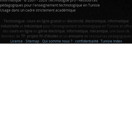
informatique · © 2007 - 2026 Technologue pro - Ressources
pédagogiques pour l'enseignement technologique en Tunisie
Usage dans un cadre strictement académique
Technologue
:
cours en ligne gratuit
en
électricité
,
électronique
,
informatique
industrielle
et
mécanique
pour l'enseignement technologique en Tunisie et offre
des
cours en ligne
en
génie électrique
,
informatique
,
mécanique
, une base de
données de
TP
,
projets fin d'études
et un
annuaire
de ressources pédagogiques
Licence
-
Sitemap
-
Qui somme nous ?
-
confidentialité
-
Tunisie Index