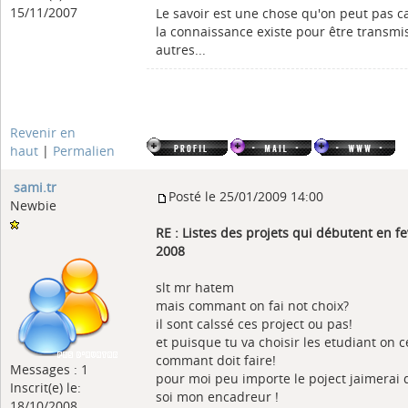
15/11/2007
Le savoir est une chose qu'on peut pas c
la connaissance existe pour être transmi
autres...
Revenir en
haut
|
Permalien
sami.tr
Posté le 25/01/2009 14:00
Newbie
RE : Listes des projets qui débutent en fe
2008
slt mr hatem
mais commant on fai not choix?
il sont calssé ces project ou pas!
et puisque tu va choisir les etudiant on c
commant doit faire!
Messages : 1
pour moi peu importe le poject jaimerai 
Inscrit(e) le:
soi mon encadreur !
18/10/2008