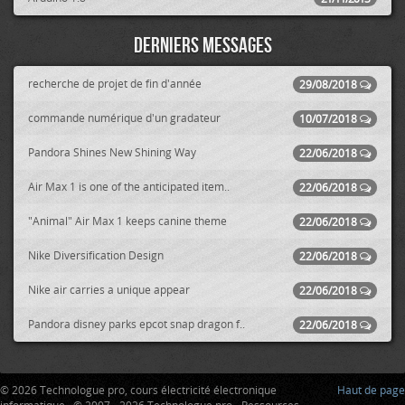
Derniers messages
recherche de projet de fin d'année
29/08/2018
commande numérique d'un gradateur
10/07/2018
Pandora Shines New Shining Way
22/06/2018
Air Max 1 is one of the anticipated item..
22/06/2018
"Animal" Air Max 1 keeps canine theme
22/06/2018
Nike Diversification Design
22/06/2018
Nike air carries a unique appear
22/06/2018
Pandora disney parks epcot snap dragon f..
22/06/2018
© 2026 Technologue pro, cours électricité électronique
Haut de page